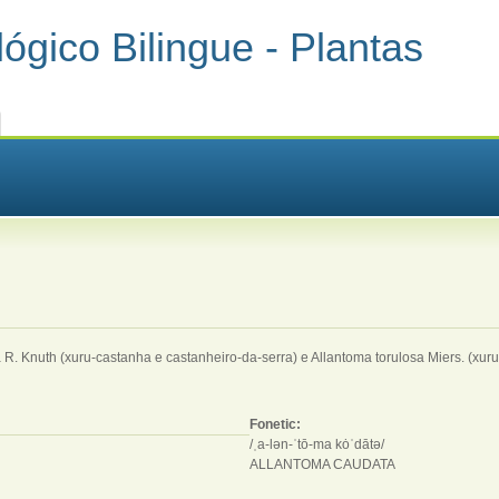
ógico Bilingue - Plantas
 R. Knuth (xuru-castanha e castanheiro-da-serra) e Allantoma torulosa Miers. (xur
Fonetic:
/ˌa-​lən-​ˈtō-​ma kȯˈdātə/
ALLANTOMA CAUDATA