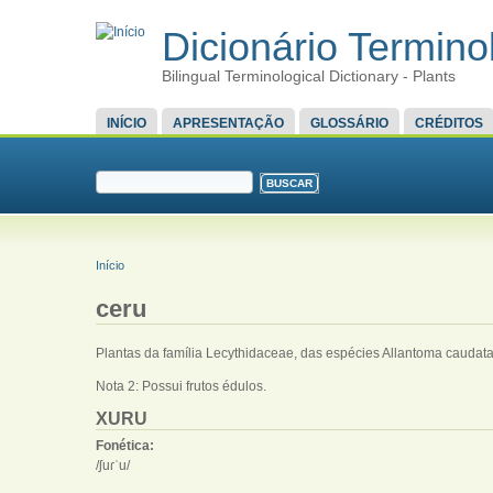
Dicionário Terminol
Bilingual Terminological Dictionary - Plants
MENU PRINCIPAL
INÍCIO
APRESENTAÇÃO
GLOSSÁRIO
CRÉDITOS
FORMULÁRIO DE BUSCA
Buscar
VOCÊ ESTÁ AQUI
Início
ceru
Plantas da família Lecythidaceae, das espécies Allantoma caudata
Nota 2: Possui frutos édulos.
XURU
Fonética:
/ʃuɾˈu/