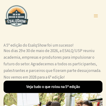
Ir
para
o
conteúdo
A 5ª edição do EsalqShow foi um sucesso!
Nos dias 29 e 30 de maio de 2026, a ESALQ/USP reuniu
academia, empresas e produtores para impulsionar o
futuro do setor. Agradecemos a todos os participantes,
palestrantes e parceiros que fizeram parte dessa jornada.
Nos vemos em 2028 para a 6ª edição!
Veja tudo o que rolou na 5ª edição