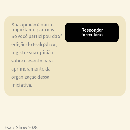
Sua opinião é muito
importante para nós
Responder
formulário
Se você participou da 5ª
edição do EsalqShow,
registre sua opinião
sobre o evento para
aprimoramento da
organização dessa
iniciativa.
EsalqShow 2028