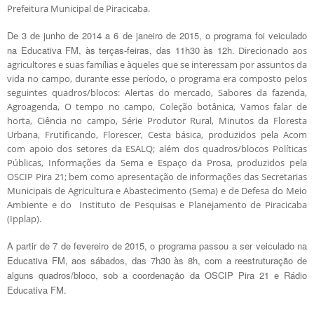
Prefeitura Municipal de Piracicaba.
De 3 de junho de 2014 a 6 de janeiro de 2015, o programa foi veiculado
na Educativa FM, às terças-feiras, das 11h30 às 12h.
Direcionado aos
agricultores e suas famílias e àqueles que se interessam por assuntos da
vida no campo, durante esse período, o programa era composto pelos
seguintes quadros/blocos: Alertas do mercado, Sabores da fazenda,
Agroagenda, O tempo no campo, Coleção botânica, Vamos falar de
horta, Ciência no campo, Série Produtor Rural, Minutos da Floresta
Urbana, Frutificando, Florescer, Cesta básica, produzidos pela Acom
com apoio dos setores da ESALQ; além dos quadros/blocos Políticas
Públicas, Informações da Sema e Espaço da Prosa, produzidos pela
OSCIP Pira 21; bem como apresentação de informações das Secretarias
Municipais de Agricultura e Abastecimento (Sema) e de Defesa do Meio
Ambiente e do Instituto de Pesquisas e Planejamento de Piracicaba
(Ipplap).
A partir de 7 de fevereiro de 2015, o
programa passou a ser veiculado na
Educativa FM, aos sábados, das 7h30 às 8h, com a reestruturação de
alguns quadros/bloco, sob a coordenação da OSCIP Pira 21 e Rádio
Educativa FM.