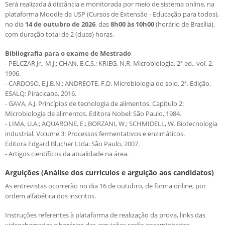
Será realizada à distância e monitorada por meio de sistema online, na
plataforma Moodle da USP (Cursos de Extensão - Educação para todos),
no dia
14 de outubro de 2026
, das
8h00 às 10h00
(horário de Brasília),
com duração total de 2 (duas) horas.
Bibliografia para o exame de Mestrado
- PELCZAR Jr., M.J.; CHAN, E.C.S.; KRIEG, N.R. Microbiologia, 2ª ed., vol. 2,
1996.
- CARDOSO, E.J.B.N.; ANDREOTE, F.D. Microbiologia do solo, 2ª. Edição,
ESALQ: Piracicaba, 2016.
- GAVA, A.J. Princípios de tecnologia de alimentos. Capítulo 2:
Microbiologia de alimentos. Editora Nobel: São Paulo, 1984.
- LIMA, U.A.; AQUARONE, E.; BORZANI, W.; SCHMIDELL, W. Biotecnologia
industrial. Volume 3: Processos fermentativos e enzimáticos.
Editora Edgard Blucher Ltda: São Paulo, 2007.
- Artigos científicos da atualidade na área.
Arguições (Análise dos currículos e arguição aos candidatos)
As entrevistas ocorrerão no dia 16 de outubro, de forma online, por
ordem alfabética dos inscritos.
Instruções referentes à plataforma de realização da prova, links das
videochamadas e horários das arguições serão encaminhados