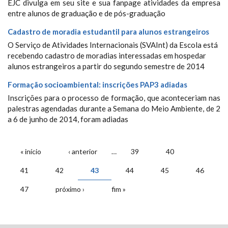
EJC divulga em seu site e sua fanpage atividades da empresa
entre alunos de graduação e de pós-graduação
Cadastro de moradia estudantil para alunos estrangeiros
O Serviço de Atividades Internacionais (SVAInt) da Escola está
recebendo cadastro de moradias interessadas em hospedar
alunos estrangeiros a partir do segundo semestre de 2014
Formação socioambiental: inscrições PAP3 adiadas
Inscrições para o processo de formação, que aconteceriam nas
palestras agendadas durante a Semana do Meio Ambiente, de 2
a 6 de junho de 2014, foram adiadas
PÁGINAS
« início
‹ anterior
…
39
40
41
42
43
44
45
46
47
próximo ›
fim »