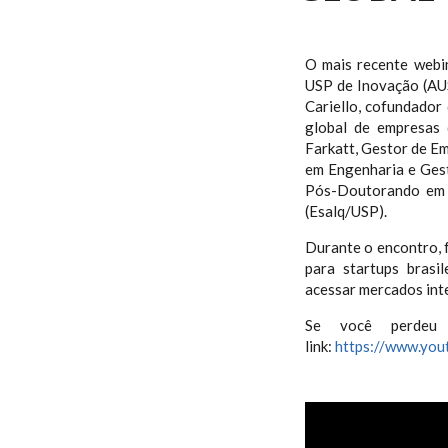
O mais recente webin
USP de Inovação (AUS
Cariello, cofundador
global de empresas 
Farkatt, Gestor de 
em Engenharia e Ges
Pós-Doutorando em I
(Esalq/USP).
Durante o encontro, f
para startups brasi
acessar mercados inte
Se você perdeu 
link:
https://www.yo
WEBINAR “