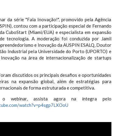
ar da série "Fala Inovação!", promovido pela Agência
PIN), contou com a participação especial de Fernando
 da CuboStart (Miami/EUA) e especialista em expansão
de tecnologia. A moderação foi conduzida por Jamil
Empreendedorismo e Inovação da AUSPIN ESALQ, Doutor
tão Industrial pela Universidade do Porto (UPORTO) e
novação na área de internacionalização de startups
oram discutidos os principais desafios e oportunidades
leiras na expansão global, além de estratégias para
rnacionais de forma estruturada e competitiva.
o webinar, assista agora na íntegra pelo
utube.com/watch?v=p4sgp7LXOoU
FALA INOVAÇÃO!” - STARTUPS BR