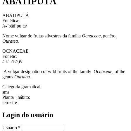
ABATIPUTÁ
ABATIPUTÁ
Fonética:
/ə-ˈbāti´pu ta/
Nome vulgar de frutas silvestres da família
Ocnaceae,
genêro,
Ouratea.
OCNACEAE
Fonetic:
/äkˈnāsēˌē/
A vulgar designation of wild fruits of the family
Ocnaceae,
of the
genus
Ouratea.
Categoria gramatical:
sms
Planta - hábito:
terrestre
Login do usuário
Usuário
*