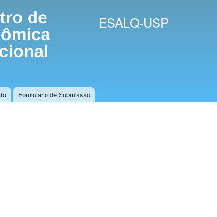
Skip to
main
ESALQ-USP
content
to
Formulário de Submissão