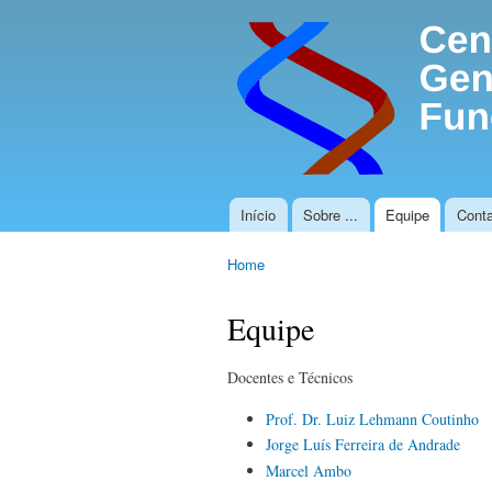
Início
Sobre ...
Equipe
Conta
Main menu
Home
You are here
Equipe
Docentes e Técnicos
Prof. Dr. Luiz Lehmann Coutinho
Jorge Luís Ferreira de Andrade
Marcel Ambo