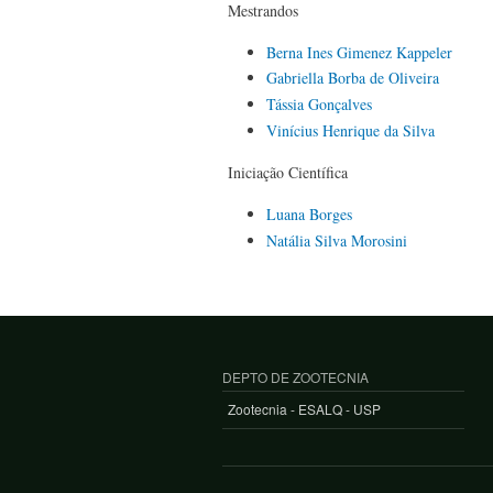
Mestrandos
Berna Ines Gimenez Kappeler
Gabriella Borba de Oliveira
Tássia Gonçalves
Vinícius Henrique da Silva
Iniciação Científica
Luana Borges
Natália Silva Morosini
DEPTO DE ZOOTECNIA
Zootecnia - ESALQ - USP