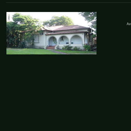
lablogold.png
Av