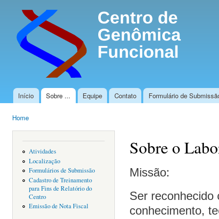
Ski
mai
con
Início
Sobre ...
Equipe
Contato
Formulário de Submissã
Main menu
Home
You are here
Sobre o Labo
Atividades
Localização
Missão:
Formulários de Submissão
Cadastro de Treinamento
para Fins de Relatório do
Ser reconhecido 
Centro
Emissão de Nota Fiscal
conhecimento, te