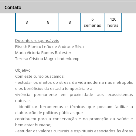
por
por
Créditos
Duração
Total
Prêmio Mães Pesquisadoras da USP 2025
Orientadores disponíveis e número de vagas
semana
semana
Contato
Candidatos estrangeiros
6
120
8
8
8
Bolsas
semanas
horas
Inscrições recebidas
Docentes responsáveis
Exames e arguições
Eliseth Ribeiro Leão de Andrade Silva
Resultado da seleção
Maria Victoria Ramos Ballester
Teresa Cristina Magro Lindenkamp
Objetivo
Com este curso buscamos:
- estudar os efeitos do stress da vida moderna nas metrópolis
e os benéficios da estadia temporária e a
vivência permanente em proximidade aos ecossistemas
naturais;
- identificar ferramentas e técnicas que possam facilitar a
elaboração de políticas públicas que
contribuem para a conservação e na promoção da saúde e
bem estar humano;
- estudar os valores culturais e espirituais associados às áreas