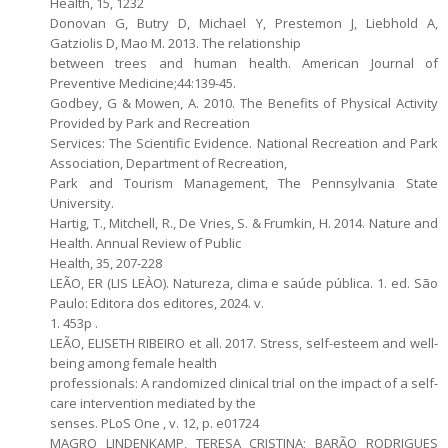
Health, 15, 1232
Donovan G, Butry D, Michael Y, Prestemon J, Liebhold A,
Gatziolis D, Mao M. 2013. The relationship
between trees and human health. American Journal of
Preventive Medicine;44:139-45.
Godbey, G & Mowen, A. 2010. The Benefits of Physical Activity
Provided by Park and Recreation
Services: The Scientific Evidence. National Recreation and Park
Association, Department of Recreation,
Park and Tourism Management, The Pennsylvania State
University.
Hartig, T., Mitchell, R., De Vries, S. & Frumkin, H. 2014. Nature and
Health. Annual Review of Public
Health, 35, 207-228
LEÃO, ER (LIS LEÀO). Natureza, clima e saúde pública. 1. ed. São
Paulo: Editora dos editores, 2024. v.
1. 453p .
LEÃO, ELISETH RIBEIRO et all. 2017. Stress, self-esteem and well-
being among female health
professionals: A randomized clinical trial on the impact of a self-
care intervention mediated by the
senses. PLoS One , v. 12, p. e01724
MAGRO LINDENKAMP, TERESA CRISTINA; BARÃO RODRIGUES