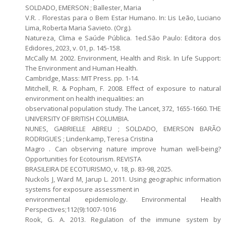
SOLDADO, EMERSON ; Ballester, Maria
V.R. . Florestas para o Bem Estar Humano. In: Lis Leão, Luciano
Lima, Roberta Maria Savieto. (Org.).
Natureza, Clima e Saúde Pública. 1ed.São Paulo: Editora dos
Edidores, 2023, v. 01, p. 145-158.
McCally M. 2002. Environment, Health and Risk. In Life Support:
The Environment and Human Health.
Cambridge, Mass: MIT Press. pp. 1-14.
Mitchell, R. & Popham, F. 2008. Effect of exposure to natural
environment on health inequalities: an
observational population study. The Lancet, 372, 1655-1660. THE
UNIVERSITY OF BRITISH COLUMBIA.
NUNES, GABRIELLE ABREU ; SOLDADO, EMERSON BARÃO
RODRIGUES ; Lindenkamp, Teresa Cristina
Magro . Can observing nature improve human well-being?
Opportunities for Ecotourism. REVISTA
BRASILEIRA DE ECOTURISMO, v. 18, p. 83-98, 2025.
Nuckols J, Ward M, Jarup L. 2011. Using geographic information
systems for exposure assessment in
environmental epidemiology. Environmental Health
Perspectives;112(9):1007-1016
Rook, G. A. 2013. Regulation of the immune system by