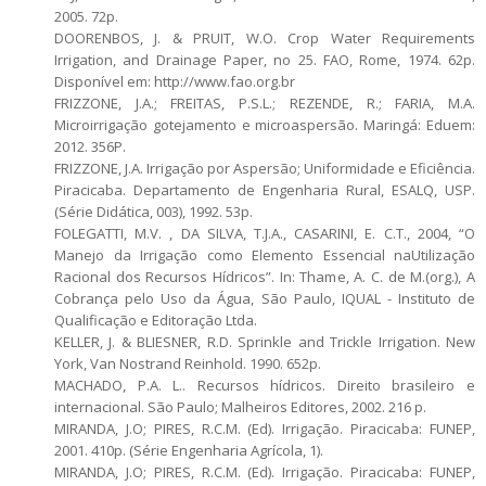
2005. 72p.
DOORENBOS, J. & PRUIT, W.O. Crop Water Requirements
Irrigation, and Drainage Paper, no 25. FAO, Rome, 1974. 62p.
Disponível em: http://www.fao.org.br
FRIZZONE, J.A.; FREITAS, P.S.L.; REZENDE, R.; FARIA, M.A.
Microirrigação gotejamento e microaspersão. Maringá: Eduem:
2012. 356P.
FRIZZONE, J.A. Irrigação por Aspersão; Uniformidade e Eficiência.
Piracicaba. Departamento de Engenharia Rural, ESALQ, USP.
(Série Didática, 003), 1992. 53p.
FOLEGATTI, M.V. , DA SILVA, T.J.A., CASARINI, E. C.T., 2004, “O
Manejo da Irrigação como Elemento Essencial naUtilização
Racional dos Recursos Hídricos”. In: Thame, A. C. de M.(org.), A
Cobrança pelo Uso da Água, São Paulo, IQUAL - Instituto de
Qualificação e Editoração Ltda.
KELLER, J. & BLIESNER, R.D. Sprinkle and Trickle Irrigation. New
York, Van Nostrand Reinhold. 1990. 652p.
MACHADO, P.A. L.. Recursos hídricos. Direito brasileiro e
internacional. São Paulo; Malheiros Editores, 2002. 216 p.
MIRANDA, J.O; PIRES, R.C.M. (Ed). Irrigação. Piracicaba: FUNEP,
2001. 410p. (Série Engenharia Agrícola, 1).
MIRANDA, J.O; PIRES, R.C.M. (Ed). Irrigação. Piracicaba: FUNEP,