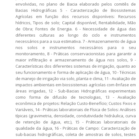
envolvidas, no plano de Bacia elaborado pelos comitês de
Bacias Hidrográficas 5 - Caracterização de Biossistemas
Agrícolas em função dos recursos disponíveis: Recursos
hídricos, Tipos de solo; Capital disponível, Rentabilidade, Mão
de Obra; Fontes de Energia. 6 - Necessidade de água das
diferentes culturas ao longo do ciclo e instrumentos
necessários para a sua estimativa. 7 - Armazenamento de água
nos solos e instrumentos necessários para o seu
monitoramento, 8 - Práticas conservacionistas para garantir a
maior infiltração e armazenamento de água nos solos, 9 -
Características dos diferentes sistemas de irrigação, quanto ao
seu funcionamento e forma de aplicação de água, 10 - Técnicas
de manejo de irrigação via solo, planta e clima, 11 - Avaliação de
impactos ambientais em biossistemas agrícolas com ênfase em
áreas irrigadas, 12 - Sub-Bacias Hidrográficas experimentais
como forma de difusão de tecnologias, 13 - Avaliação
econômica de projetos: Relação Custo-Benefício; Custos Fixos e
Variáveis, 14 - Práticas laboratoriais de Física de Solos: Análises
típicas (gravimetria, densidade, condutividade hidráulica, curva
de retenção de água, etc.), 15 - Práticas laboratoriais de
qualidade da água, 16 - Práticas de Campo: Caracterização de
sub-bacias hidrográficas, coleta de amostras de solos, testes