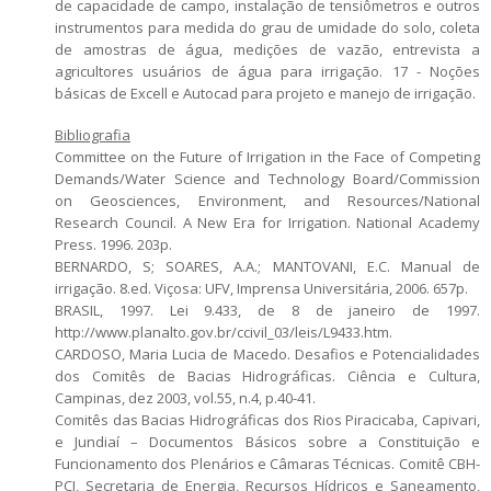
de capacidade de campo, instalação de tensiômetros e outros
instrumentos para medida do grau de umidade do solo, coleta
de amostras de água, medições de vazão, entrevista a
agricultores usuários de água para irrigação. 17 - Noções
básicas de Excell e Autocad para projeto e manejo de irrigação.
Bibliografia
Committee on the Future of Irrigation in the Face of Competing
Demands/Water Science and Technology Board/Commission
on Geosciences, Environment, and Resources/National
Research Council. A New Era for Irrigation. National Academy
Press. 1996. 203p.
BERNARDO, S; SOARES, A.A.; MANTOVANI, E.C. Manual de
irrigação. 8.ed. Viçosa: UFV, Imprensa Universitária, 2006. 657p.
BRASIL, 1997. Lei 9.433, de 8 de janeiro de 1997.
http://www.planalto.gov.br/ccivil_03/leis/L9433.htm.
CARDOSO, Maria Lucia de Macedo. Desafios e Potencialidades
dos Comitês de Bacias Hidrográficas. Ciência e Cultura,
Campinas, dez 2003, vol.55, n.4, p.40-41.
Comitês das Bacias Hidrográficas dos Rios Piracicaba, Capivari,
e Jundiaí – Documentos Básicos sobre a Constituição e
Funcionamento dos Plenários e Câmaras Técnicas. Comitê CBH-
PCJ, Secretaria de Energia, Recursos Hídricos e Saneamento,