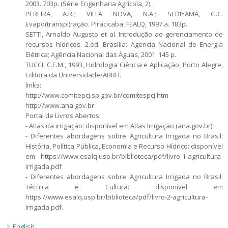
2003. 703p. (Série Engenharia Agrícola, 2).
PEREIRA, A.R.; VILLA NOVA, N.A.; SEDIYAMA, G.C.
Evapo(transpi)ração. Piracicaba: FEALQ, 1997 a. 183p.
SETTI, Arnaldo Augusto et al. Introdução ao gerenciamento de
recursos hídricos. 2.ed. Brasília: Agencia Nacional de Energia
Elétrica; Agência Nacional das Águas, 2001. 145 p.
TUCCI, C.E.M., 1993, Hidrologia Ciência e Aplicação, Porto Alegre,
Editora da Universidade/ABRH.
links:
http://www.comitepcj.sp.gov.br/comitespcj.htm
http://www.ana.gov.br
Portal de Livros Abertos:
- Atlas da irrigação: disponível em Atlas Irrigação (ana.gov.br)
- Diferentes abordagens sobre Agricultura Irrigada no Brasil:
História, Política Pública, Economia e Recurso Hídrico: disponível
em https://www.esalq.usp.br/biblioteca/pdf/livro-1-agricultura-
irrigada.pdf
- Diferentes abordagens sobre Agricultura Irrigada no Brasil:
Técnica e Cultura: disponível em
https://www.esalq.usp.br/biblioteca/pdf/livro-2-agricultura-
irrigada.pdf.
English