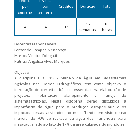
Teórica
Prática
Número de vagas
por
por
Créditos
Duração
Total
Critérios para concessão de bolsas
semana
semana
Candidatos estrangeiros
Regimentos e regulamentos
Bolsas
15
180
4
4
12
semanas
horas
Inscrições recebidas
Exames e arguições
Docentes responsáveis
Resultado da seleção
Fernando Campos Mendonça
Marcos Vinicius Folegatti
Patricia Angélica Alves Marques
Objetivo
A disciplina LEB 5012 - Manejo da Água em Biossistemas
Agrícolas nas Bacias Hidrográficas, tem como objetivo a
introdução de conceitos básicos essenciais na elaboração de
projetos, implantação, planejamento e manejo de
sistemasagrícolas. Nesta disciplina serão discutidos a
importância da água para a produção agropecuária e os
impactos destas atividades no meio. Tendo em visto o uso
mundial de 70% de retirada da água dos mananciais para
irrigação, aliado ao fato de 17% da área cultivada do mundo ser