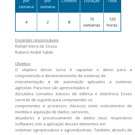
por
por
Créditos
Duração
Total
Número de vagas
semana
semana
Critérios para concessão de bolsas
Candidatos estrangeiros
Regimentos e regulamentos
15
120
4
2
8
Bolsas
semanas
horas
Inscrições recebidas
Docentes responsáveis
Exames e arguições
Rafael Vieira de Sousa
Resultado da seleção
Rubens André Tabile
Objetivo
O objetivo desse curso é capacitar o aluno para a
compreensão e desenvolvimento de sistemas de
instrumentação e de automação aplicados a sistemas
agrícolas. Para isso são apresentados e
discutidos conceitos básicos de elétrica e eletrônica. Esses
servirão de suporte para compreender os
componentes e processos clássicos como instrumentos de
medida e aquisição de dados, sensores,
atuadores e processamento de dados seus respectivos
softwares com a aplicação desses elementos em
sistemas agropecuários e agroindustriais. Também, através de