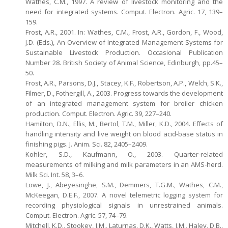
Wathes, C.M., 1997. A review of livestock monitoring and the
need for integrated systems. Comput. Electron. Agric. 17, 139–
159.
Frost, A.R., 2001. In: Wathes, C.M., Frost, A.R., Gordon, F., Wood,
J.D. (Eds.), An Overview of Integrated Management Systems for
Sustainable Livestock Production. Occasional Publication
Number 28. British Society of Animal Science, Edinburgh, pp.45–
50.
Frost, A.R., Parsons, D.J., Stacey, K.F., Robertson, A.P., Welch, S.K.,
Filmer, D., Fothergill, A., 2003. Progress towards the development
of an integrated management system for broiler chicken
production. Comput. Electron. Agric. 39, 227–240.
Hamilton, D.N., Ellis, M., Bertol, T.M., Miller, K.D., 2004. Effects of
handling intensity and live weight on blood acid-base status in
finishing pigs. J. Anim. Sci. 82, 2405–2409.
Kohler, S.D., Kaufmann, O., 2003. Quarter-related
measurements of milking and milk parameters in an AMS-herd.
Milk Sci. Int. 58, 3–6.
Lowe, J., Abeyesinghe, S.M., Demmers, T.G.M., Wathes, C.M.,
McKeegan, D.E.F., 2007. A novel telemetric logging system for
recording physiological signals in unrestrained animals.
Comput. Electron. Agric. 57, 74–79.
Mitchell, K.D., Stookey, J.M., Laturnas, D.K., Watts, J.M., Haley, D.B.,