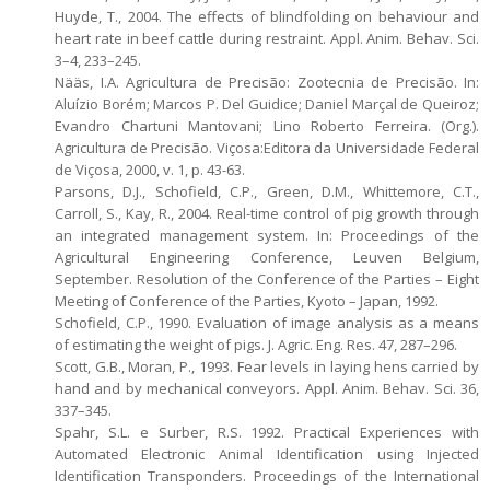
Huyde, T., 2004. The effects of blindfolding on behaviour and
heart rate in beef cattle during restraint. Appl. Anim. Behav. Sci.
3–4, 233–245.
Nääs, I.A. Agricultura de Precisão: Zootecnia de Precisão. In:
Aluízio Borém; Marcos P. Del Guidice; Daniel Marçal de Queiroz;
Evandro Chartuni Mantovani; Lino Roberto Ferreira. (Org.).
Agricultura de Precisão. Viçosa:Editora da Universidade Federal
de Viçosa, 2000, v. 1, p. 43-63.
Parsons, D.J., Schofield, C.P., Green, D.M., Whittemore, C.T.,
Carroll, S., Kay, R., 2004. Real-time control of pig growth through
an integrated management system. In: Proceedings of the
Agricultural Engineering Conference, Leuven Belgium,
September. Resolution of the Conference of the Parties – Eight
Meeting of Conference of the Parties, Kyoto – Japan, 1992.
Schofield, C.P., 1990. Evaluation of image analysis as a means
of estimating the weight of pigs. J. Agric. Eng. Res. 47, 287–296.
Scott, G.B., Moran, P., 1993. Fear levels in laying hens carried by
hand and by mechanical conveyors. Appl. Anim. Behav. Sci. 36,
337–345.
Spahr, S.L. e Surber, R.S. 1992. Practical Experiences with
Automated Electronic Animal Identification using Injected
Identification Transponders. Proceedings of the International