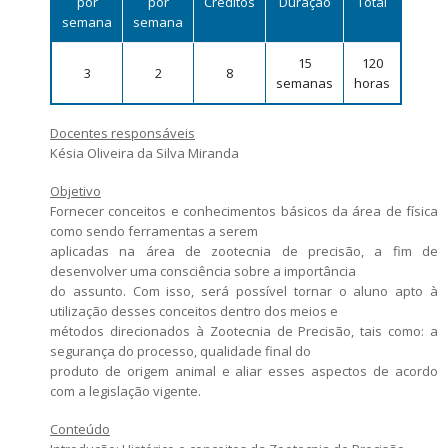
por
por
Créditos
Duração
Total
Número de vagas
semana
semana
Critérios para concessão de bolsas
Candidatos estrangeiros
Regimentos e regulamentos
15
120
3
2
8
Bolsas
semanas
horas
Inscrições recebidas
Docentes responsáveis
Exames e arguições
Késia Oliveira da Silva Miranda
Resultado da seleção
Objetivo
Fornecer conceitos e conhecimentos básicos da área de física
como sendo ferramentas a serem
aplicadas na área de zootecnia de precisão, a fim de
desenvolver uma consciência sobre a importância
do assunto. Com isso, será possível tornar o aluno apto à
utilização desses conceitos dentro dos meios e
métodos direcionados à Zootecnia de Precisão, tais como: a
segurança do processo, qualidade final do
produto de origem animal e aliar esses aspectos de acordo
com a legislação vigente.
Conteúdo