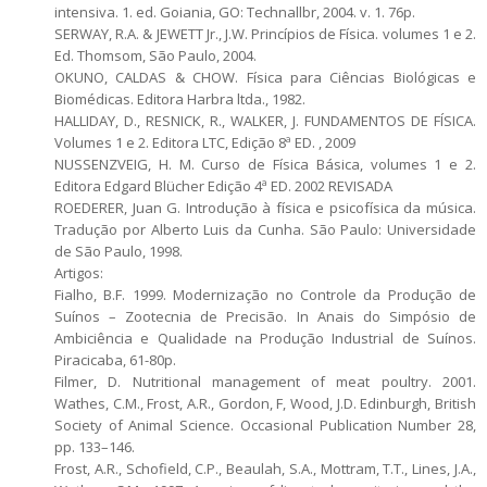
intensiva. 1. ed. Goiania, GO: Technallbr, 2004. v. 1. 76p.
SERWAY, R.A. & JEWETT Jr., J.W. Princípios de Física. volumes 1 e 2.
Ed. Thomsom, São Paulo, 2004.
OKUNO, CALDAS & CHOW. Física para Ciências Biológicas e
Biomédicas. Editora Harbra ltda., 1982.
HALLIDAY, D., RESNICK, R., WALKER, J. FUNDAMENTOS DE FÍSICA.
Volumes 1 e 2. Editora LTC, Edição 8ª ED. , 2009
NUSSENZVEIG, H. M. Curso de Física Básica, volumes 1 e 2.
Editora Edgard Blücher Edição 4ª ED. 2002 REVISADA
ROEDERER, Juan G. Introdução à física e psicofísica da música.
Tradução por Alberto Luis da Cunha. São Paulo: Universidade
de São Paulo, 1998.
Artigos:
Fialho, B.F. 1999. Modernização no Controle da Produção de
Suínos – Zootecnia de Precisão. In Anais do Simpósio de
Ambiciência e Qualidade na Produção Industrial de Suínos.
Piracicaba, 61-80p.
Filmer, D. Nutritional management of meat poultry. 2001.
Wathes, C.M., Frost, A.R., Gordon, F, Wood, J.D. Edinburgh, British
Society of Animal Science. Occasional Publication Number 28,
pp. 133–146.
Frost, A.R., Schofield, C.P., Beaulah, S.A., Mottram, T.T., Lines, J.A.,