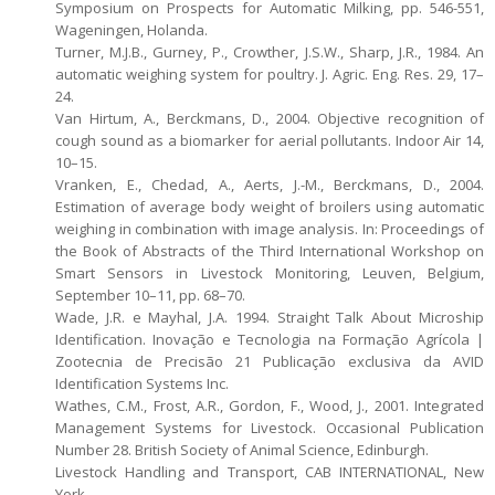
Symposium on Prospects for Automatic Milking, pp. 546-551,
Wageningen, Holanda.
Turner, M.J.B., Gurney, P., Crowther, J.S.W., Sharp, J.R., 1984. An
automatic weighing system for poultry. J. Agric. Eng. Res. 29, 17–
24.
Van Hirtum, A., Berckmans, D., 2004. Objective recognition of
cough sound as a biomarker for aerial pollutants. Indoor Air 14,
10–15.
Vranken, E., Chedad, A., Aerts, J.-M., Berckmans, D., 2004.
Estimation of average body weight of broilers using automatic
weighing in combination with image analysis. In: Proceedings of
the Book of Abstracts of the Third International Workshop on
Smart Sensors in Livestock Monitoring, Leuven, Belgium,
September 10–11, pp. 68–70.
Wade, J.R. e Mayhal, J.A. 1994. Straight Talk About Microship
Identification. Inovação e Tecnologia na Formação Agrícola |
Zootecnia de Precisão 21 Publicação exclusiva da AVID
Identification Systems Inc.
Wathes, C.M., Frost, A.R., Gordon, F., Wood, J., 2001. Integrated
Management Systems for Livestock. Occasional Publication
Number 28. British Society of Animal Science, Edinburgh.
Livestock Handling and Transport, CAB INTERNATIONAL, New
York.