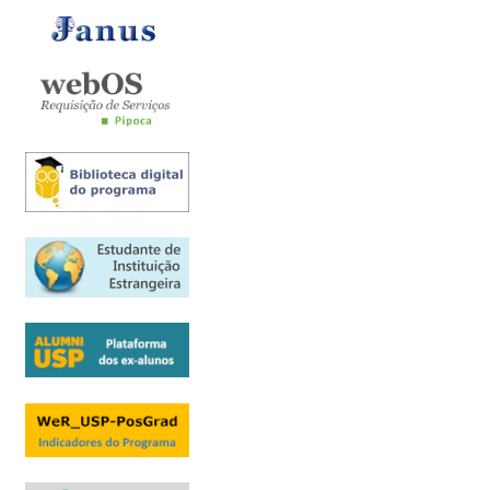
Candidatos estrangeiros
Regimentos e regulamentos
Bolsas
Inscrições recebidas
Exames e arguições
Resultado da seleção