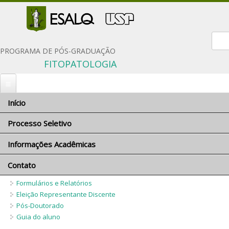
Form
PROGRAMA DE PÓS-GRADUAÇÃO
FITOPATOLOGIA
Início
Você está aqui
Início
» Disciplina
Processo Seletivo
Disciplina
Informações Acadêmicas
Inscrição
English
Documentação solicitada
Contato
Comissão Coordenadora
Reuniões da CCP
Condições gerais
Orientadores e linhas de pesquisa
Formulários e Relatórios
Critérios de seleção
Eleição Representante Discente
Disciplinas do programa
Pós-Doutorado
Políticas de Ações Afirmativas
Proficiência em língua inglesa
Guia do aluno
Número de vagas
Critérios para concessão de bolsas