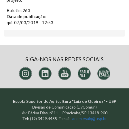
Boletim 263
Data de publicação:
qui, 07/03/2019 - 12:53
SIGA-NOS NAS REDES SOCIAIS
Escola Superior de Agricultura "Luiz de Queiroz" - USP
Divisão de Comunicação (DvComun)
Av. Pádua Dias, nº 11 – Piracicaba/SP 13418-900
Tel: (19) 3429.4485 E-mail:
acom.esalq@usp.br