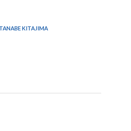
TANABE KITAJIMA
O PROFº ELLIOT