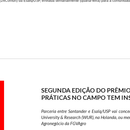
 (DvComun) da Esalq/USP, enviada semanalmente (
quarta-feira
) para a comunida
SEGUNDA EDIÇÃO DO PRÊMIO
PRÁTICAS NO CAMPO TEM IN
Parceria entre Santander e Esalq/USP vai conc
University & Research (WUR), na Holanda, ou men
Agronegócio da FGVAgro