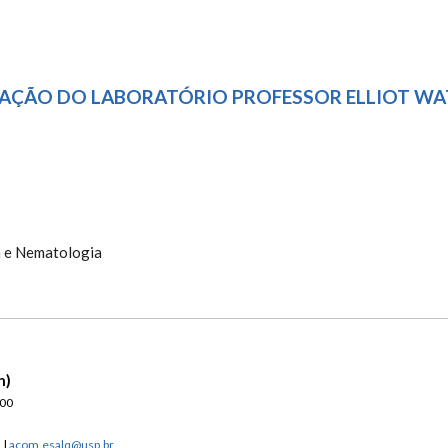
URAÇÃO DO LABORATÓRIO PROFESSOR ELLIOT WA
9 - INAUGURAÇÃO DO LABORATÓRI
a e Nematologia
n)
900
n
|
acom.esalq@usp.br