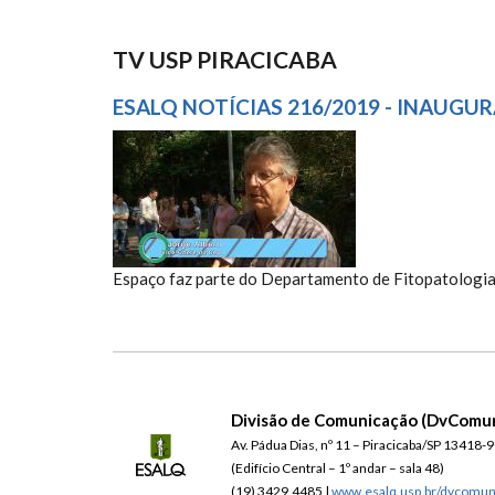
TV USP PIRACICABA
ESALQ NOTÍCIAS 216/2019 - INAUG
ESALQ NOTÍCIAS 216/201
WATANABE KITAJIMA
Espaço faz parte do Departamento de Fitopatologi
Divisão de Comunicação (DvComu
Av. Pádua Dias, nº 11 – Piracicaba/SP 13418-
(Edifício Central – 1º andar – sala 48)
(19) 3429.4485 |
www.esalq.usp.br/dvcomu