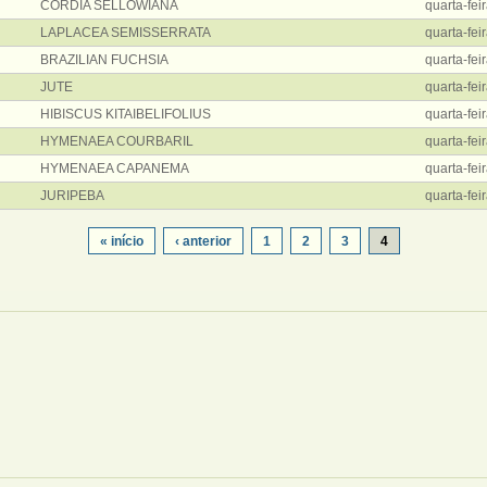
CORDIA SELLOWIANA
quarta-fei
LAPLACEA SEMISSERRATA
quarta-fei
BRAZILIAN FUCHSIA
quarta-fei
JUTE
quarta-fei
HIBISCUS KITAIBELIFOLIUS
quarta-fei
HYMENAEA COURBARIL
quarta-fei
HYMENAEA CAPANEMA
quarta-fei
JURIPEBA
quarta-fei
« início
‹ anterior
1
2
3
4