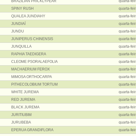
BRAZILIAN PRICKLYPEAR
quarta-fei
SPINY RUSH
quarta-fei
QUALEA JUNDIAHY
quarta-fei
JUNDIAÍ
quarta-fei
JUNDU
quarta-fei
JUNIPERUS CHINENSIS
quarta-fei
JUNQUILLA
quarta-fei
RAPHIA TAEDIGERA
quarta-fei
CLEOME PSORALAEFOLIA
quarta-fei
MACHAERIUM FEROX
quarta-fei
MIMOSA ORTHOCARPA
quarta-fei
PITHECOLOBIUM TORTUM
quarta-fei
WHITE JUREMA
quarta-fei
RED JUREMA
quarta-fei
BLACK JUREMA
quarta-fei
JURITIUBIM
quarta-fei
JURUBEBA
quarta-fei
EPERUA GRANDIFLORA
quarta-fei