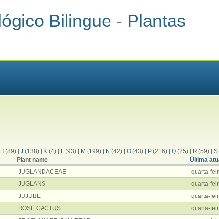
ógico Bilingue - Plantas
|
I
(89)
|
J
(138)
|
K
(4)
|
L
(93)
|
M
(199)
|
N
(42)
|
O
(43)
|
P
(216)
|
Q
(25)
|
R
(59)
|
S
Plant name
Última atu
JUGLANDACEAE
quarta-fei
JUGLANS
quarta-fei
JUJUBE
quarta-fei
ROSE CACTUS
quarta-fei