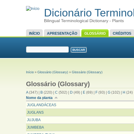
Dicionário Terminol
Bilingual Terminological Dictionary - Plants
MENU PRINCIPAL
INÍCIO
APRESENTAÇÃO
GLOSSÁRIO
CRÉDITOS
FORMULÁRIO DE BUSCA
Buscar
VOCÊ ESTÁ AQUI
Início
»
Glossário (Glossary)
»
Glossário (Glossary)
Glossário (Glossary)
A
(347)
|
B
(220)
|
C
(502)
|
D
(49)
|
E
(69)
|
F
(93)
|
G
(102)
|
H
(24)
Nome da planta
JUGLANDÁCEAS
JUGLANS
JUJUBA
JUMBEBA