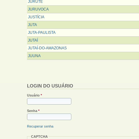
JURUTÉ
JURUVOCA
JUSTÍCIA
JUTA
JUTA-PAULISTA
JUTAÍ
JUTAÍ-DO-AMAZONAS
JUUNA
PÁGINAS
LOGIN DO USUÁRIO
Usuário
*
Senha
*
Recuperar senha
CAPTCHA