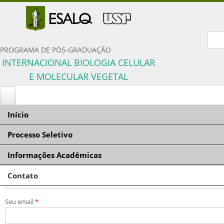
For
PROGRAMA DE PÓS-GRADUAÇÃO
INTERNACIONAL BIOLOGIA CELULAR
E MOLECULAR VEGETAL
Início
Você está aqui
Início
» Contato
Processo Seletivo
Contato
Informações Acadêmicas
Inscrição
Seu nome
*
Documentação solicitada
Contato
Comissão Coordenadora
Condições
Orientadores e linhas de pesquisa
Critérios de seleção
Seu email
*
Disciplinas do programa
Número de vagas
Proficiência em língua inglesa