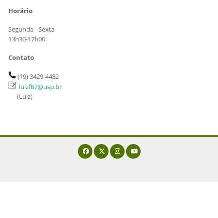
Horário
Segunda - Sexta
13h30-17h00
Contato
(19) 34
29-4482
luizf87@usp.br
(Luiz)