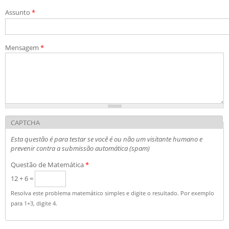
Candidatos estrangeiros
Assunto
*
Regimentos e regulamentos
Bolsas
Inscrições recebidas
Mensagem
*
Exames e arguições
Resultado da seleção
CAPTCHA
Esta questão é para testar se você é ou não um visitante humano e
prevenir contra a submissão automática (spam)
Questão de Matemática
*
12 + 6 =
Resolva este problema matemático simples e digite o resultado. Por exemplo
para 1+3, digite 4.