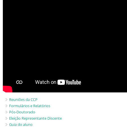
Candidatos estrangeiros
Regimentos e regulamentos
Bolsas
Inscrições recebidas
Exames e arguições
Resultado da seleção
Reuniões da CCP
Formulários e Relatórios
Pós-Doutorado
Eleição Representante Discente
Guia do aluno