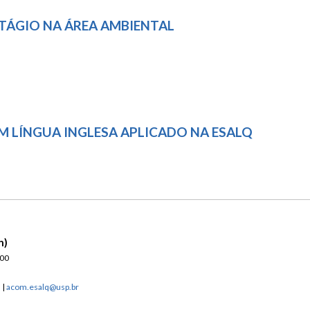
STÁGIO NA ÁREA AMBIENTAL
 EM LÍNGUA INGLESA APLICADO NA ESALQ
n)
900
n
|
acom.esalq@usp.br