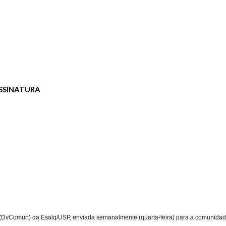
SSINATURA
 (DvComun) da Esalq/USP, enviada semanalmente (
quarta-feira
) para a comunida