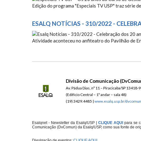
ESPECIAIS TV USP - OS 2
Edição do programa "Especiais TV USP" traz série de
ESALQ NOTÍCIAS - 310/2022 - CELE
ESALQ NOTÍCIAS - 310/2
Atividade aconteceu no anfiteatro do Pavilhão de E
AMBIENTAL DA ESALQ/US
Divisão de Comunicação (DvComu
Av. Pádua Dias, nº 11 – Piracicaba/SP 13418-
(Edifício Central – 1º andar – sala 48)
(19) 3429.4485 |
www.esalq.usp.br/dvcomu
Esalqnet - Newsletter da Esalq/USP |
CLIQUE AQUI
para se c
Comunicação (DvComun) da Esalq/USP, como sua fonte de ori
Divulgação de eventos:
CLIQUE AQUI