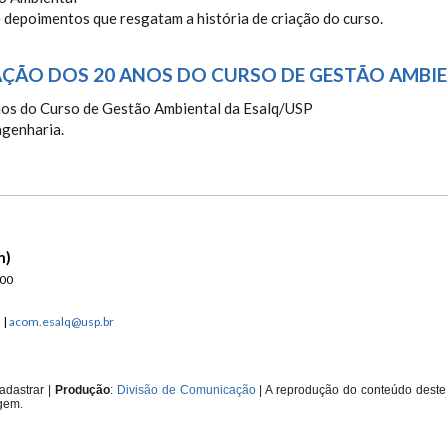
0 ANOS DO CURSO DE GESTÃO AMB
 depoimentos que resgatam a história de criação do curso.
BRAÇÃO DOS 20 ANOS DO CURSO DE GESTÃO AMBI
022 - CELEBRAÇÃO DOS 20 ANOS D
ngenharia.
P
n)
900
n
|
acom.esalq@usp.br
adastrar
|
Produção
:
Divisão de Comunicação
| A reprodução do conteúdo deste 
gem.