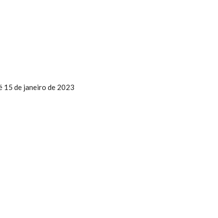
té 15 de janeiro de 2023
 CULTURA DO MILHO