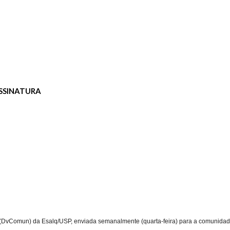
SSINATURA
 (DvComun) da Esalq/USP, enviada semanalmente (
quarta-feira
) para a comunida