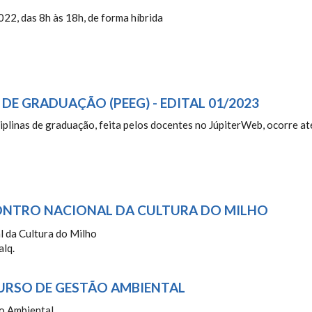
22, das 8h às 18h, de forma híbrida
E GRADUAÇÃO (PEEG) - EDITAL 01/2023
ciplinas de graduação, feita pelos docentes no JúpiterWeb, ocorre a
ENCONTRO NACIONAL DA CULTURA DO MILHO
022 - VII ENCONTRO NACIONAL DA
alq.
 CURSO DE GESTÃO AMBIENTAL