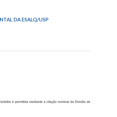
IENTAL
ENTAL DA ESALQ/USP
O CURSO DE GESTÃO
boletim é permitida mediante a citação nominal da Divisão de