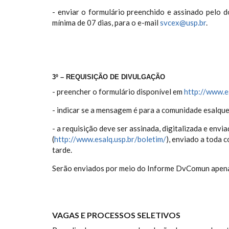
- enviar o formulário preenchido e assinado pelo 
mínima de 07 dias, para o e-mail
svcex@usp.br
.
3º – REQUISIÇÃO DE DIVULGAÇÃO
- preencher o formulário disponível em
http://www.e
- indicar se a mensagem é para a comunidade esalque
- a requisição deve ser assinada, digitalizada e envi
(
http://www.esalq.usp.br/boletim/
), enviado a toda 
tarde.
Serão enviados por meio do Informe DvComun apenas
VAGAS E PROCESSOS SELETIVOS