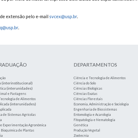
 de extensão pelo e-mail
svcex@usp.br
.
lq@usp.br
.
GRADUAÇÃO
DEPARTAMENTOS
ação
Ciência e Tecnologia de Alimentos
(interinstitucional)
a
Ciência do Solo
(interunidades)
tica
Ciências Biológicas
imal e Pastagens
Ciências Exatas
Tecnologia de Alimentos
Ciências Florestais
(interunidades)
plicada
Economia, Administração e Sociologia
plicada
Engenharia de Biossistemas
 de Sistemas Agrícolas
Entomologia e Acarologia
ia
Fitopatologia e Nematologia
a e Experimentação Agronômica
Genética
e Bioquímica de Plantas
Produção Vegetal
ia
Zootecnia