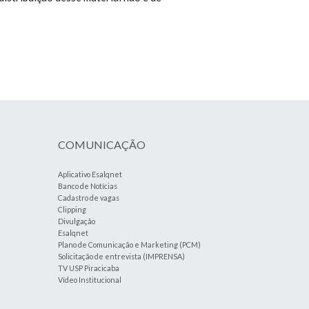
COMUNICAÇÃO
Aplicativo Esalqnet
Banco de Notícias
Cadastro de vagas
Clipping
Divulgação
Esalqnet
Plano de Comunicação e Marketing (PCM)
Solicitação de entrevista (IMPRENSA)
TV USP Piracicaba
Vídeo Institucional