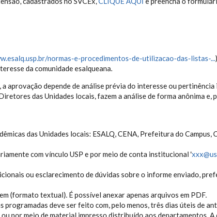
xtensão, cadastrados no SVCEx,
CLIQUE AQUI
e preencha o formulári
w.esalq.usp.br/normas-e-procedimentos-de-utilizacao-das-listas-...
interesse da comunidade esalqueana.
, a aprovação depende de análise prévia do interesse ou pertinência 
Diretores das Unidades locais, fazem a análise de forma anônima e, p
acadêmicas das Unidades locais: ESALQ, CENA, Prefeitura do Campus,
riamente com vínculo USP e por meio de conta institucional '
xxx@us
adicionais ou esclarecimento de dúvidas sobre o informe enviado, pre
em (formato textual). É possível anexar apenas arquivos em PDF.
 programadas deve ser feito com, pelo menos, três dias úteis de ante
ou por meio de material impresso distribuído aos departamentos. A d