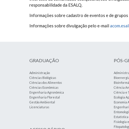
responsabilidade da ESALQ.
Informações sobre cadastro de eventos e de grupos
Informações sobre divulgação pelo e-mail
acom.esa
GRADUAÇÃO
PÓS-
Administração
Administr
Ciências Biológicas
Bioenergi
Ciências dos Alimentos
Bioinformá
Ciências Econômicas
Ciência An
Engenharia Agronômica
Ciência e 
Engenharia Florestal
Ecologia A
Gestão Ambiental
Economia A
Licenciaturas
Engenharia
Entomolog
Estatístic
Fisiologia 
Fitopatolog