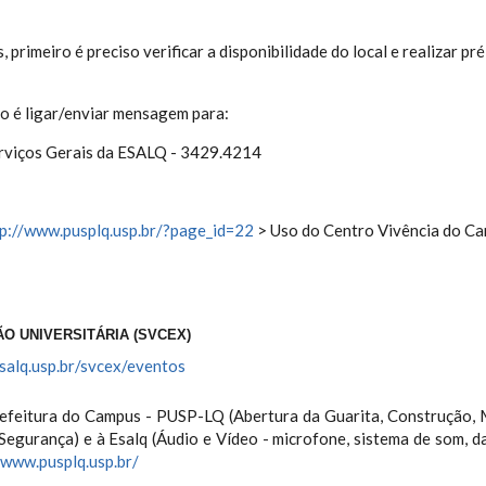
s, primeiro é preciso verificar a disponibilidade do local e realiza
to é ligar/enviar mensagem para:
erviços Gerais da ESALQ - 3429.4214
tp://www.pusplq.usp.br/?page_id=22
> Uso do Centro Vivência do Ca
O UNIVERSITÁRIA (SVCEX)
salq.usp.br/svcex/eventos
Prefeitura do Campus - PUSP-LQ (Abertura da Guarita, Construção, M
 Segurança) e à Esalq (Áudio e Vídeo - microfone, sistema de som, d
/www.pusplq.usp.br/