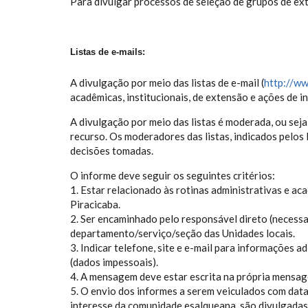
Para divulgar processos de seleção de grupos de e
Listas de e-mails:
A divulgação por meio das listas de e-mail (
http://ww
acadêmicas, institucionais, de extensão e ações de 
A divulgação por meio das listas é moderada, ou seja
recurso. Os moderadores das listas, indicados pelos 
decisões tomadas.
O informe deve seguir os seguintes critérios:
1. Estar relacionado às rotinas administrativas e 
Piracicaba.
2. Ser encaminhado pelo responsável direto (necessa
departamento/serviço/seção das Unidades locais.
3. Indicar telefone, site e e-mail para informações 
(dados impessoais).
4. A mensagem deve estar escrita na própria mensag
5. O envio dos informes a serem veiculados com datas
interesse da comunidade esalqueana, são divulgadas 