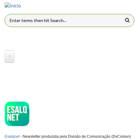
Pular para o conteúdo principal
FORMULÁRIO DE BUSCA
ESQLNET
Esalqnet
- Newsletter produzida pela Divisão de Comunicação (DvComun)