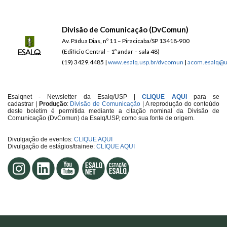
Divisão de Comunicação (DvComun)
Av. Pádua Dias, nº 11 – Piracicaba/SP 13418-900
(Edifício Central – 1º andar – sala 48)
(19) 3429.4485 |
www.esalq.usp.br/dvcomun
|
acom.esalq@u
Esalqnet - Newsletter da Esalq/USP |
CLIQUE AQUI
para se
cadastrar
|
Produção
:
Divisão de Comunicação
| A reprodução do conteúdo
deste boletim é permitida mediante a citação nominal da Divisão de
Comunicação (DvComun) da Esalq/USP, como sua fonte de origem.
Divulgação de eventos:
CLIQUE AQUI
Divulgação de estágios/trainee:
CLIQUE AQUI