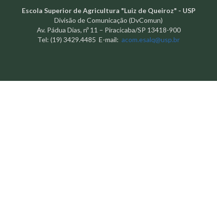
Escola Superior de Agricultura "Luiz de Queiroz" - USP
Divisão de Comunicação (DvComun)
Av. Pádua Dias, nº 11 – Piracicaba/SP 13418-900
Tel: (19) 3429.4485 E-mail:
acom.esalq@usp.br