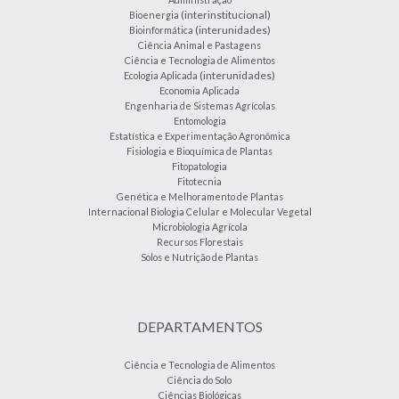
(interinstitucional)
Bioenergia
(interunidades)
Bioinformática
Ciência Animal e Pastagens
Ciência e Tecnologia de Alimentos
(interunidades)
Ecologia Aplicada
Economia Aplicada
Engenharia de Sistemas Agrícolas
Entomologia
Estatística e Experimentação Agronômica
Fisiologia e Bioquímica de Plantas
Fitopatologia
Fitotecnia
Genética e Melhoramento de Plantas
Internacional Biologia Celular e Molecular Vegetal
Microbiologia Agrícola
Recursos Florestais
Solos e Nutrição de Plantas
DEPARTAMENTOS
Ciência e Tecnologia de Alimentos
Ciência do Solo
Ciências Biológicas