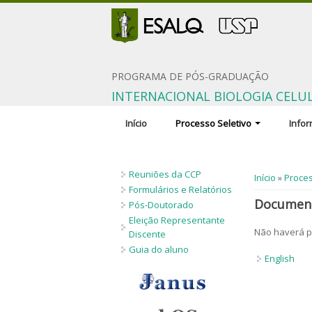
PROGRAMA DE PÓS-GRADUAÇÃO
INTERNACIONAL BIOLOGIA CELU
Início
Processo Seletivo
Info
Inscrição
Comiss
Reuniões da CCP
Documentação solicitada
Orient
Você está 
Início
»
Proces
pesqui
Formulários e Relatórios
Condições
Document
Pós-Doutorado
Discip
Critérios de seleção
Eleição Representante
Não haverá p
Profici
Discente
Número de vagas
Guia do aluno
Regime
English
Candidatos estrangeiros
Bolsas
Inscrições recebidas