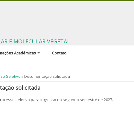
LAR E MOLECULAR VEGETAL
rmações Acadêmicas
Contato
ão Coordenadora
adores e linhas de
aqui
so Seletivo
» Documentação solicitada
sa
ação solicitada
linas do programa
rocesso seletivo para ingresso no segundo semestre de 2027.
ência em língua inglesa
ntos e regulamentos