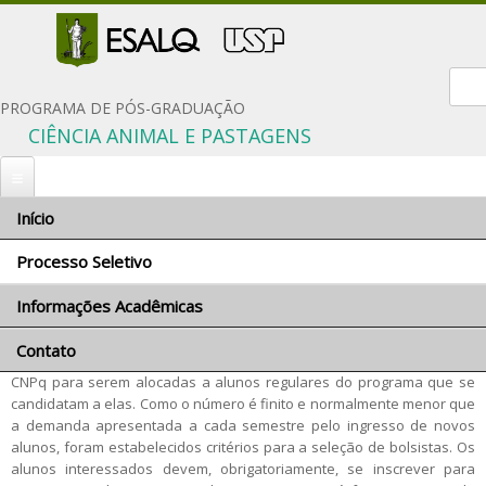
Form
PROGRAMA DE PÓS-GRADUAÇÃO
CIÊNCIA ANIMAL E PASTAGENS
Início
Você está aqui
Início
»
Processo Seletivo
» Bolsas
Processo Seletivo
Bolsas
Informações Acadêmicas
Inscrição
Critérios de seleção de bolsistas do PPG-CAP
Documentação Solicitada
Contato
Comissão Coordenadora
O PPG-CAP possui bolsas de mestrado e de doutorado da CAPES e do
Condições gerais
CNPq para serem alocadas a alunos regulares do programa que se
Orientadores e linhas de pesquisa
candidatam a elas. Como o número é finito e normalmente menor que
Critérios de seleção
Disciplinas do programa
a demanda apresentada a cada semestre pelo ingresso de novos
Políticas de Ações Afirmativas
alunos, foram estabelecidos critérios para a seleção de bolsistas. Os
Proficiência em língua inglesa
alunos interessados devem, obrigatoriamente, se inscrever para
Número de vagas
Regimentos e regulamentos