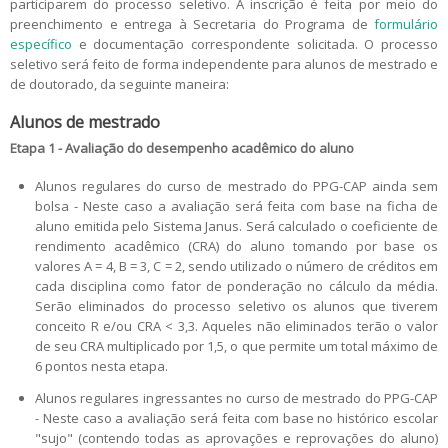
participarem do processo seletivo. A inscrição é feita por meio do
Candidatos estrangeiros
preenchimento e entrega à Secretaria do Programa de
formulário
específico
e documentação correspondente solicitada. O processo
Bolsas
seletivo será feito de forma independente para alunos de mestrado e
Inscrições recebidas
de doutorado, da seguinte maneira:
Exames e arguições
Alunos de mestrado
Resultados da seleção
Etapa 1 - Avaliação do desempenho acadêmico do aluno
Alunos regulares do curso de mestrado do PPG-CAP ainda sem
bolsa - Neste caso a avaliação será feita com base na ficha de
aluno emitida pelo Sistema Janus. Será calculado o coeficiente de
rendimento acadêmico (CRA) do aluno tomando por base os
valores A = 4, B = 3, C = 2, sendo utilizado o número de créditos em
cada disciplina como fator de ponderação no cálculo da média.
Serão eliminados do processo seletivo os alunos que tiverem
conceito R e/ou CRA < 3,3. Aqueles não eliminados terão o valor
de seu CRA multiplicado por 1,5, o que permite um total máximo de
6 pontos nesta etapa.
Alunos regulares ingressantes no curso de mestrado do PPG-CAP
- Neste caso a avaliação será feita com base no histórico escolar
"sujo" (contendo todas as aprovações e reprovações do aluno)