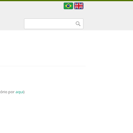
Formulário de busca
Buscar
tório por
aqui
)