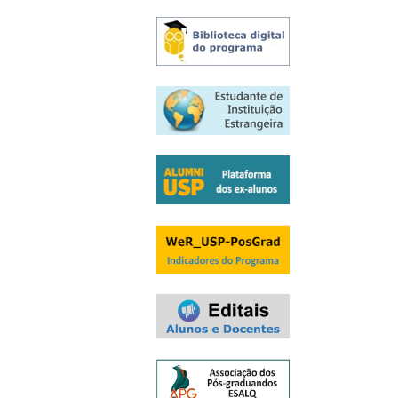
Exames e arguições
Resultado da seleção