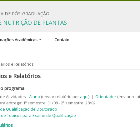
A DE PÓS-GRADUAÇÃO
E NUTRIÇÃO DE PLANTAS
rmações Acadêmicas
Contato
ão Coordenadora
adores e linhas de
aqui
ários e Relatórios
sa
os e Relatórios
linas do programa
 do programa
ência em língua inglesa
 de Atividades -
Aluno
(enviar relatório por
aqui
) |
Orientador
(enviar rela
ios para concessão de
ra entrega: 1º semestre: 31/08 - 2º semestre: 28/02
 de Qualificação de Doutorado
ntos e regulamentos
 de Tópicos para Exame de Qualificação
lários