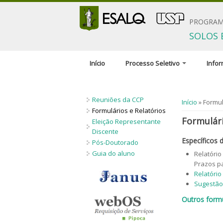
PROGRAM
SOLOS 
Início
Processo Seletivo
Info
Inscrição
Comiss
Reuniões da CCP
Documentação solicitada
Orient
Você está 
Início
» Formul
pesqui
Formulários e Relatórios
Condições gerais
Formulári
Eleição Representante
Discip
Critérios de seleção
Discente
Específicos
Profici
Pós-Doutorado
Políticas de Ações
Guia do aluno
Relatório
Afirmativas
Critér
Prazos pa
bolsas
Número de vagas
Relatório
Regime
Sugestão
Candidatos estrangeiros
Outros formu
Bolsas
Inscrições recebidas