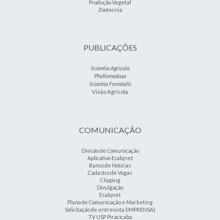
Produção Vegetal
Zootecnia
PUBLICAÇÕES
Scientia Agricola
Phyllomedusa
Scientia Forestalis
Visão Agrícola
COMUNICAÇÃO
Divisão de Comunicação
Aplicativo Esalqnet
Banco de Notícias
Cadastro de Vagas
Clipping
Divulgação
Esalqnet
Plano de Comunicação e Marketing
Solicitação de entrevista (IMPRENSA)
TV USP Piracicaba