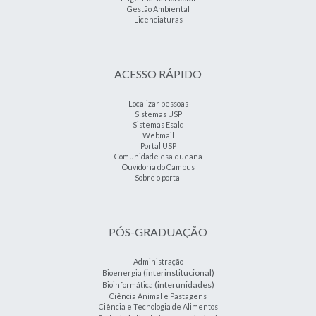
Gestão Ambiental
Licenciaturas
ACESSO RÁPIDO
Localizar pessoas
Sistemas USP
Sistemas Esalq
Webmail
Portal USP
Comunidade esalqueana
Ouvidoria do Campus
Sobre o portal
PÓS-GRADUAÇÃO
Administração
(interinstitucional)
Bioenergia
(interunidades)
Bioinformática
Ciência Animal e Pastagens
Ciência e Tecnologia de Alimentos