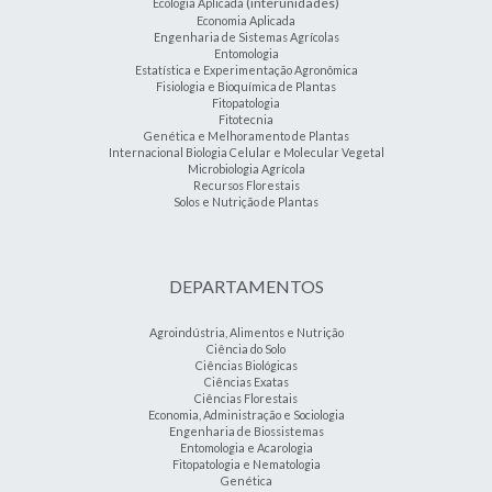
(interunidades)
Ecologia Aplicada
Economia Aplicada
Engenharia de Sistemas Agrícolas
Entomologia
Estatística e Experimentação Agronômica
Fisiologia e Bioquímica de Plantas
Fitopatologia
Fitotecnia
Genética e Melhoramento de Plantas
Internacional Biologia Celular e Molecular Vegetal
Microbiologia Agrícola
Recursos Florestais
Solos e Nutrição de Plantas
DEPARTAMENTOS
Agroindústria, Alimentos e Nutrição
Ciência do Solo
Ciências Biológicas
Ciências Exatas
Ciências Florestais
Economia, Administração e Sociologia
Engenharia de Biossistemas
Entomologia e Acarologia
Fitopatologia e Nematologia
Genética