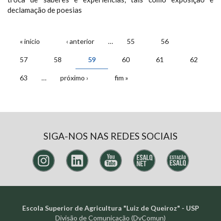
declamação de poesias
PÁGINAS
« início
‹ anterior
…
55
56
57
58
59
60
61
62
63
…
próximo ›
fim »
SIGA-NOS NAS REDES SOCIAIS
Escola Superior de Agricultura "Luiz de Queiroz" - USP
Divisão de Comunicação (DvComun)