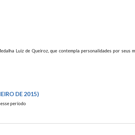
 - OUTORGA DA "MEDALHA LUIZ DE
dalha Luiz de Queiroz, que contempla personalidades por seus m
NEIRO DE 2015)
nesse período