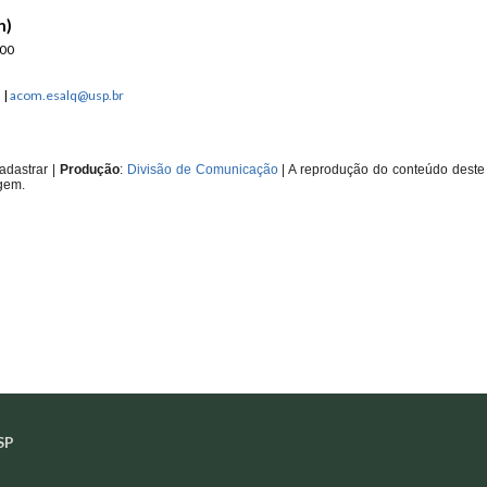
n)
900
n
|
acom.esalq@usp.br
adastrar
|
Produção
:
Divisão de Comunicação
| A reprodução do conteúdo deste 
gem.
SP