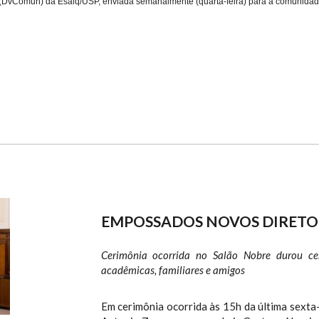
 (DvComun) da Esalq/USP, enviada semanalmente (
quarta-feira
) para a comunida
EMPOSSADOS NOVOS DIRETOR
Cerimônia ocorrida no Salão Nobre durou cer
acadêmicas, familiares e amigos
Em cerimônia ocorrida às 15h da última sexta-