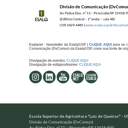
Divisão de Comunicação (DvComu
Av. Pádua Dias, nº 11 – Piracicaba/SP 13418-
(Edifício Central – 1º andar – sala 48)
(19) 3429.4485 |
www.esalq.usp.br/dvcomu
Esalqnet - Newsletter da Esalq/USP |
CLIQUE AQUI
para se c
Comunicação (DvComun) da Esalq/USP, como sua fonte de ori
Divulgação de eventos:
CLIQUE AQUI
Divulgação de estágios/trainee:
CLIQUE AQUI
Escola Superior de Agricultura "Luiz de Queiroz" - U
Divisão de Comunicação (DvComun)
Av. Pádua Dias, nº 11 – Piracicaba/SP 13418-900