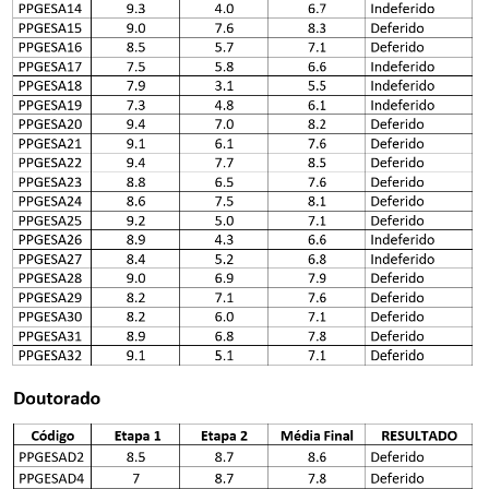
Número de vagas
Critérios para concessão de bolsas
Candidatos estrangeiros
Regimentos e regulamentos
Bolsas
Inscrições recebidas
Exames e arguições
Resultado da seleção