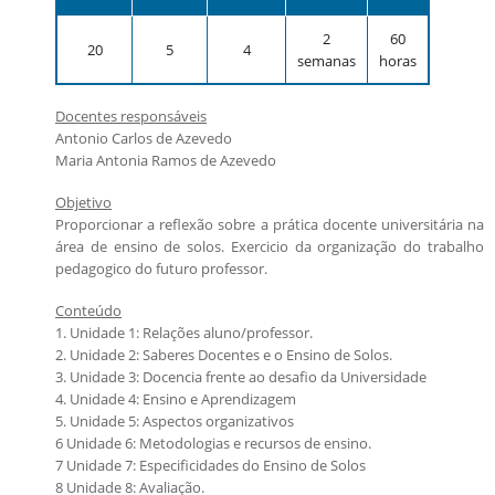
Candidatos estrangeiros
Regimentos e regulamentos
2
60
20
5
4
Bolsas
semanas
horas
Inscrições recebidas
Docentes responsáveis
Exames e arguições
Antonio Carlos de Azevedo
Resultado da seleção
Maria Antonia Ramos de Azevedo
Objetivo
Proporcionar a reflexão sobre a prática docente universitária na
área de ensino de solos. Exercicio da organização do trabalho
pedagogico do futuro professor.
Conteúdo
1. Unidade 1: Relações aluno/professor.
2. Unidade 2: Saberes Docentes e o Ensino de Solos.
3. Unidade 3: Docencia frente ao desafio da Universidade
4. Unidade 4: Ensino e Aprendizagem
5. Unidade 5: Aspectos organizativos
6 Unidade 6: Metodologias e recursos de ensino.
7 Unidade 7: Especificidades do Ensino de Solos
8 Unidade 8: Avaliação.