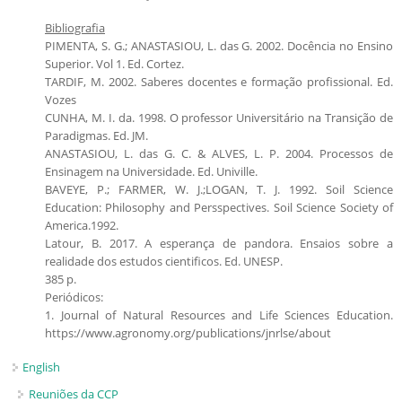
Bibliografia
PIMENTA, S. G.; ANASTASIOU, L. das G. 2002. Docência no Ensino
Superior. Vol 1. Ed. Cortez.
TARDIF, M. 2002. Saberes docentes e formação profissional. Ed.
Vozes
CUNHA, M. I. da. 1998. O professor Universitário na Transição de
Paradigmas. Ed. JM.
ANASTASIOU, L. das G. C. & ALVES, L. P. 2004. Processos de
Ensinagem na Universidade. Ed. Univille.
BAVEYE, P.; FARMER, W. J.;LOGAN, T. J. 1992. Soil Science
Education: Philosophy and Persspectives. Soil Science Society of
America.1992.
Latour, B. 2017. A esperança de pandora. Ensaios sobre a
realidade dos estudos cientificos. Ed. UNESP.
385 p.
Periódicos:
1. Journal of Natural Resources and Life Sciences Education.
https://www.agronomy.org/publications/jnrlse/about
English
Reuniões da CCP