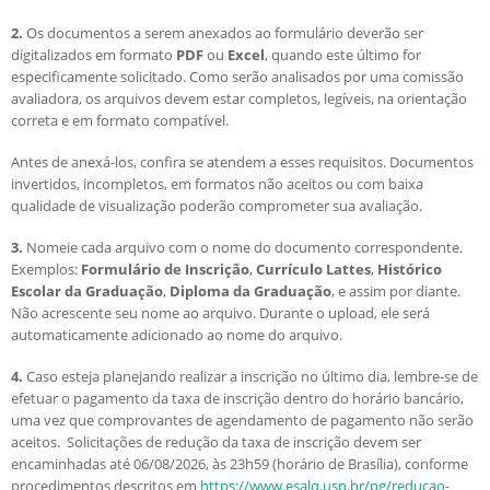
2.
Os documentos a serem anexados ao formulário deverão ser
digitalizados em formato
PDF
ou
Excel
, quando este último for
especificamente solicitado. Como serão analisados por uma comissão
avaliadora, os arquivos devem estar completos, legíveis, na orientação
correta e em formato compatível.
Antes de anexá-los, confira se atendem a esses requisitos. Documentos
invertidos, incompletos, em formatos não aceitos ou com baixa
qualidade de visualização poderão comprometer sua avaliação.
3.
Nomeie cada arquivo com o nome do documento correspondente.
Exemplos:
Formulário de Inscrição
,
Currículo Lattes
,
Histórico
Escolar da Graduação
,
Diploma da Graduação
, e assim por diante.
Não acrescente seu nome ao arquivo. Durante o upload, ele será
automaticamente adicionado ao nome do arquivo.
4.
Caso esteja planejando realizar a inscrição no último dia, lembre-se de
efetuar o pagamento da taxa de inscrição dentro do horário bancário,
uma vez que comprovantes de agendamento de pagamento não serão
aceitos. Solicitações de redução da taxa de inscrição devem ser
encaminhadas até 06/08/2026, às 23h59 (horário de Brasília), conforme
procedimentos descritos em
https://www.esalq.usp.br/pg/reducao-