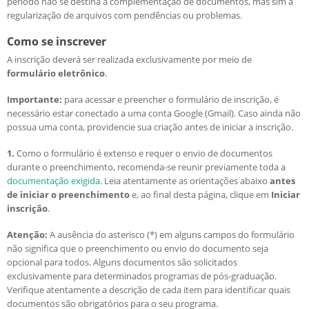
período não se destina à complementação de documentos, mas sim à
Candidatos estrangeiros
regularização de arquivos com pendências ou problemas.
Regimentos e regulamentos
Bolsas
Como se inscrever
Inscrições recebidas
A inscrição deverá ser realizada exclusivamente por meio de
formulário eletrônico
.
Exames e arguições
Resultado da seleção
Importante:
para acessar e preencher o formulário de inscrição, é
necessário estar conectado a uma conta Google (Gmail). Caso ainda não
possua uma conta, providencie sua criação antes de iniciar a inscrição.
1.
Como o formulário é extenso e requer o envio de documentos
durante o preenchimento, recomenda-se reunir previamente toda a
documentação exigida
. Leia atentamente as orientações abaixo
antes
de iniciar o preenchimento
e, ao final desta página, clique em
Iniciar
inscrição
.
Atenção:
A ausência do asterisco (*) em alguns campos do formulário
não significa que o preenchimento ou envio do documento seja
opcional para todos. Alguns documentos são solicitados
exclusivamente para determinados programas de pós-graduação.
Verifique atentamente a descrição de cada item para identificar quais
documentos são obrigatórios para o seu programa.