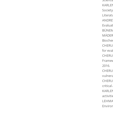
KARLEN
Society
Litera
ANDREW
Evaluat
BÜNEMA
MÄDER,
Biochem
CHERUBI
for eva
CHERUB
Framewo
2016.
CHERUBI
vulnera
CHERUBI
critica
KARLEN
activit
LEHMANN
Environ