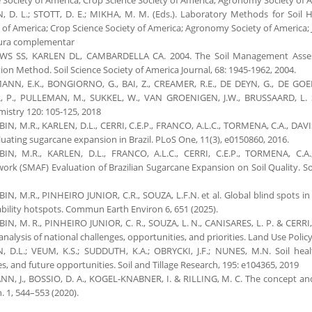
, D. L.; STOTT, D. E.; MIKHA, M. M. (Eds.). Laboratory Methods for Soil H
 of America; Crop Science Society of America; Agronomy Society of America; 
tura complementar
S SS, KARLEN DL, CAMBARDELLA CA. 2004. The Soil Management Assess
ion Method. Soil Science Society of America Journal, 68: 1945-1962, 2004.
NN, E.K., BONGIORNO, G., BAI, Z., CREAMER, R.E., DE DEYN, G., DE GOEDE
 P., PULLEMAN, M., SUKKEL, W., VAN GROENIGEN, J.W., BRUSSAARD, L. Soil
istry 120: 105-125, 2018
N, M.R., KARLEN, D.L., CERRI, C.E.P., FRANCO, A.L.C., TORMENA, C.A., DAVIS, 
luating sugarcane expansion in Brazil. PLoS One, 11(3), e0150860, 2016.
IN, M.R., KARLEN, D.L., FRANCO, A.L.C., CERRI, C.E.P., TORMENA, C.A
rk (SMAF) Evaluation of Brazilian Sugarcane Expansion on Soil Quality. Soi
N, M.R., PINHEIRO JUNIOR, C.R., SOUZA, L.F.N. et al. Global blind spots in
bility hotspots. Commun Earth Environ 6, 651 (2025).
N, M. R., PINHEIRO JUNIOR, C. R., SOUZA, L. N., CANISARES, L. P. & CERRI, C.
l analysis of national challenges, opportunities, and priorities. Land Use Polic
, D.L.; VEUM, K.S.; SUDDUTH, K.A.; OBRYCKI, J.F.; NUNES, M.N. Soil hea
ies, and future opportunities. Soil and Tillage Research, 195: e104365, 2019
, J., BOSSIO, D. A., KOGEL-KNABNER, I. & RILLING, M. C. The concept and f
. 1, 544–553 (2020).