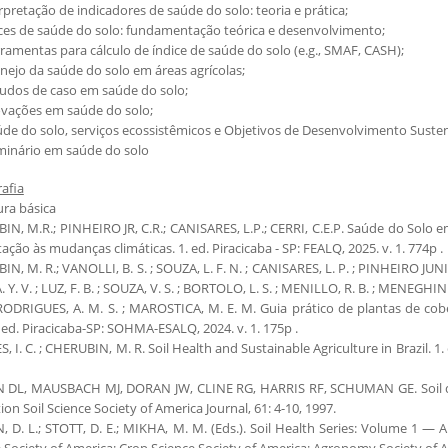
erpretação de indicadores de saúde do solo: teoria e prática;
ices de saúde do solo: fundamentação teórica e desenvolvimento;
rramentas para cálculo de índice de saúde do solo (e.g., SMAF, CASH);
nejo da saúde do solo em áreas agrícolas;
tudos de caso em saúde do solo;
ovações em saúde do solo;
úde do solo, serviços ecossistêmicos e Objetivos de Desenvolvimento Suste
eminário em saúde do solo
rafia
ura básica
N, M.R.; PINHEIRO JR, C.R.; CANISARES, L.P.; CERRI, C.E.P. Saúde do Solo e
ação às mudanças climáticas. 1. ed. Piracicaba - SP: FEALQ, 2025. v. 1. 774p .
N, M. R.; VANOLLI, B. S. ; SOUZA, L. F. N. ; CANISARES, L. P. ; PINHEIRO JUNI
. Y. V. ; LUZ, F. B. ; SOUZA, V. S. ; BORTOLO, L. S. ; MENILLO, R. B. ; MENEGHI
; RODRIGUES, A. M. S. ; MAROSTICA, M. E. M. Guia prático de plantas de co
. ed. Piracicaba-SP: SOHMA-ESALQ, 2024. v. 1. 175p .
 I. C. ; CHERUBIN, M. R. Soil Health and Sustainable Agriculture in Brazil. 1.
 DL, MAUSBACH MJ, DORAN JW, CLINE RG, HARRIS RF, SCHUMAN GE. Soil qual
ion Soil Science Society of America Journal, 61: 4-10, 1997.
 D. L.; STOTT, D. E.; MIKHA, M. M. (Eds.). Soil Health Series: Volume 1 — 
 Society of America; Crop Science Society of America; Agronomy Society of A