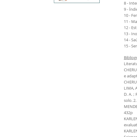
8 - Int
9 - Índ
10 - Fe
11 - Ma
12 - Es
13 - In
14 - Sa
15 - S
Bibliog
Literat
CHERUBI
e adapt
CHERUBI
LIMA, A
D. A. 
solo. 2
MENDES,
432p
KARLEN
evaluat
KARLEN,
Science