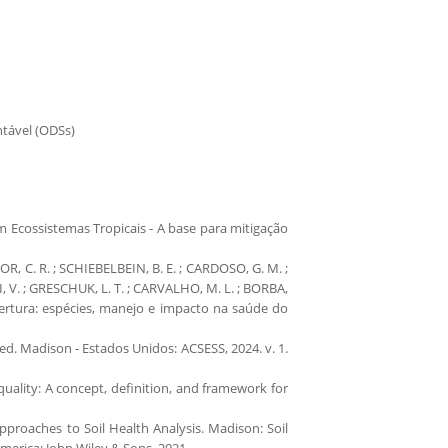
ntável (ODSs)
m Ecossistemas Tropicais - A base para mitigação
OR, C. R. ; SCHIEBELBEIN, B. E. ; CARDOSO, G. M. ;
NI, V. ; GRESCHUK, L. T. ; CARVALHO, M. L. ; BORBA,
bertura: espécies, manejo e impacto na saúde do
 ed. Madison - Estados Unidos: ACSESS, 2024. v. 1.
ity: A concept, definition, and framework for
Approaches to Soil Health Analysis. Madison: Soil
merica; John Wiley & Sons, 2021.