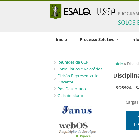
PROGRAM
SOLOS 
Início
Processo Seletivo
Inf
Inscrição
Comis
Reuniões da CCP
Documentação solicitada
Orien
Você está 
Início
» Discipl
pesqu
Formulários e Relatórios
Condições gerais
Disciplin
Eleição Representante
Disci
Critérios de seleção
Discente
LSO5924 - S
Profic
Pós-Doutorado
Políticas de Ações Afirmativas
Guia do aluno
Crité
Número de vagas
Carga 
bolsa
Candidatos estrangeiros
Regim
Bolsas
po
Inscrições recebidas