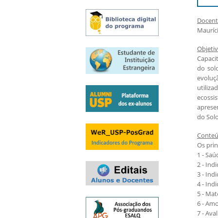
Exames e arguições
Resultado da seleção
Docent
Mauríc
Objeti
Capaci
do solo
evoluçã
utiliz
ecossis
aprese
do Solo
Conte
Os prin
1 - Saú
2 - Ind
3 - Ind
4 - Ind
5 - Mat
6 - Amo
7 - Ava