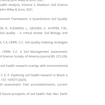
ealth Analysis, Volume 2. Madison: Soil Science
John Wiley & Sons, 2021.
ment Framework: A Quantitative Soil Quality
, R., FLESKENS, L., GEISSEN, V., KUYPER, T.W.,
 quality – A critical review. Soil Biology and
C.A, CERRI, C.C. Soil quality indexing strategies
., CERRI, C.C. A Soil Management Assessment
l Science Society of America Journal 80: 215-226,
 soil health research overlap with environmental
 E. P. Exploring soil health research in Brazil: a
y 157, 107677 (2025).
lth assessment: Past accomplishments, current
uture prospects of soil health. Nat. Rev. Earth