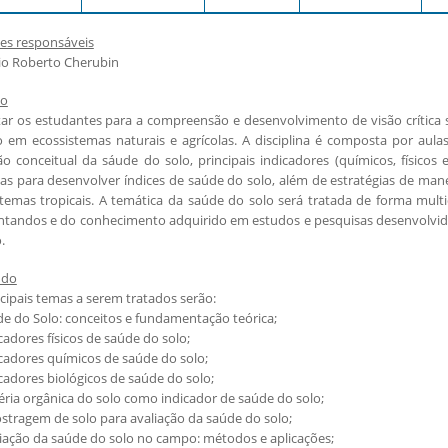
es responsáveis
io Roberto Cherubin
vo
tar os estudantes para a compreensão e desenvolvimento de visão crítica s
 em ecossistemas naturais e agrícolas. A disciplina é composta por aulas 
o conceitual da sáude do solo, principais indicadores (químicos, físicos 
adas para desenvolver índices de saúde do solo, além de estratégias de ma
temas tropicais. A temática da saúde do solo será tratada de forma multidi
ntandos e do conhecimento adquirido em estudos e pesquisas desenvolvidas
.
údo
cipais temas a serem tratados serão:
de do Solo: conceitos e fundamentação teórica;
icadores físicos de saúde do solo;
icadores químicos de saúde do solo;
icadores biológicos de saúde do solo;
éria orgânica do solo como indicador de saúde do solo;
stragem de solo para avaliação da saúde do solo;
liação da saúde do solo no campo: métodos e aplicações;