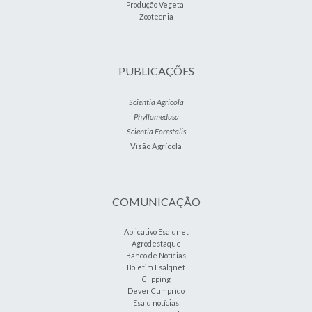
Produção Vegetal
Zootecnia
PUBLICAÇÕES
Scientia Agricola
Phyllomedusa
Scientia Forestalis
Visão Agrícola
COMUNICAÇÃO
Aplicativo Esalqnet
Agrodestaque
Banco de Notícias
Boletim Esalqnet
Clipping
Dever Cumprido
Esalq notícias