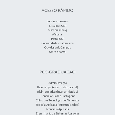
ACESSO RÁPIDO
Localizar pessoas
Sistemas USP
Sistemas Esalq
Webmail
Portal USP
Comunidade esalqueana
Ouvidoria do Campus
Sobre o portal
PÓS-GRADUAÇÃO
Administração
(interinstitucional)
Bioenergia
(interunidades)
Bioinformática
Ciência Animal e Pastagens
Ciência e Tecnologia de Alimentos
(interunidades)
Ecologia Aplicada
Economia Aplicada
Engenharia de Sistemas Agrícolas