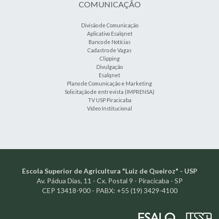
COMUNICAÇÃO
Divisão de Comunicação
Aplicativo Esalqnet
Banco de Notícias
Cadastro de Vagas
Clipping
Divulgação
Esalqnet
Plano de Comunicação e Marketing
Solicitação de entrevista (IMPRENSA)
TV USP Piracicaba
Vídeo Institucional
Escola Superior de Agricultura "Luiz de Queiroz" - USP
Av. Pádua Dias, 11 - Cx. Postal 9 - Piracicaba - SP
CEP 13418-900 - PABX: +55 (19) 3429-4100