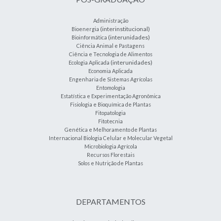
Administração
(interinstitucional)
Bioenergia
(interunidades)
Bioinformática
Ciência Animal e Pastagens
Ciência e Tecnologia de Alimentos
(interunidades)
Ecologia Aplicada
Economia Aplicada
Engenharia de Sistemas Agrícolas
Entomologia
Estatística e Experimentação Agronômica
Fisiologia e Bioquímica de Plantas
Fitopatologia
Fitotecnia
Genética e Melhoramento de Plantas
Internacional Biologia Celular e Molecular Vegetal
Microbiologia Agrícola
Recursos Florestais
Solos e Nutrição de Plantas
DEPARTAMENTOS