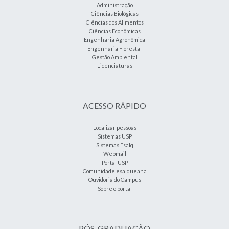
Administração
Ciências Biológicas
Ciências dos Alimentos
Ciências Econômicas
Engenharia Agronômica
Engenharia Florestal
Gestão Ambiental
Licenciaturas
ACESSO RÁPIDO
Localizar pessoas
Sistemas USP
Sistemas Esalq
Webmail
Portal USP
Comunidade esalqueana
Ouvidoria do Campus
Sobre o portal
PÓS-GRADUAÇÃO