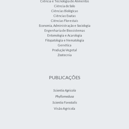
Ciência e Tecnologia de Alimentos
Ciência do Solo
Ciências Biológicas
Ciências Exatas
Ciências Florestais
Economia, Administração e Sociologia
Engenharia de Biossistemas
Entomologia e Acarologia
Fitopatologia e Nematologia
Genética
Produção Vegetal
Zootecnia
PUBLICAÇÕES
Scientia Agricola
Phyllomedusa
Scientia Forestalis
Visão Agrícola