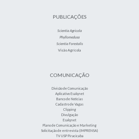
PUBLICAÇÕES
Scientia Agricola
Phyllomedusa
Scientia Forestalis
Visão Agrícola
COMUNICAÇÃO
Divisão de Comunicação
Aplicativo Esalqnet
Banco de Notícias
Cadastro de Vagas
Clipping
Divulgação
Esalqnet
Plano de Comunicação e Marketing
Solicitação de entrevista (IMPRENSA)
TV USP Piracicaba