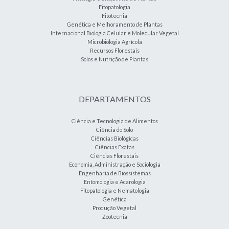
Fitopatologia
Fitotecnia
Genética e Melhoramento de Plantas
Internacional Biologia Celular e Molecular Vegetal
Microbiologia Agrícola
Recursos Florestais
Solos e Nutrição de Plantas
DEPARTAMENTOS
Ciência e Tecnologia de Alimentos
Ciência do Solo
Ciências Biológicas
Ciências Exatas
Ciências Florestais
Economia, Administração e Sociologia
Engenharia de Biossistemas
Entomologia e Acarologia
Fitopatologia e Nematologia
Genética
Produção Vegetal
Zootecnia