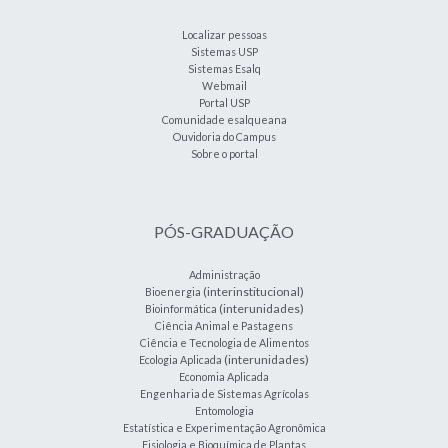
Localizar pessoas
Sistemas USP
Sistemas Esalq
Webmail
Portal USP
Comunidade esalqueana
Ouvidoria do Campus
Sobre o portal
PÓS-GRADUAÇÃO
Administração
(interinstitucional)
Bioenergia
(interunidades)
Bioinformática
Ciência Animal e Pastagens
Ciência e Tecnologia de Alimentos
(interunidades)
Ecologia Aplicada
Economia Aplicada
Engenharia de Sistemas Agrícolas
Entomologia
Estatística e Experimentação Agronômica
Fisiologia e Bioquímica de Plantas