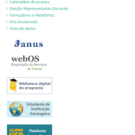
Calendário de prazos
Número de vagas
Critérios para concessão de bolsas
Eleição Representante Discente
Candidatos estrangeiros
Formulários e Relatórios
Regimentos e regulamentos
Pós-Doutorado
Bolsas
Guia do aluno
Inscrições recebidas
Exames e arguições
Resultado da seleção