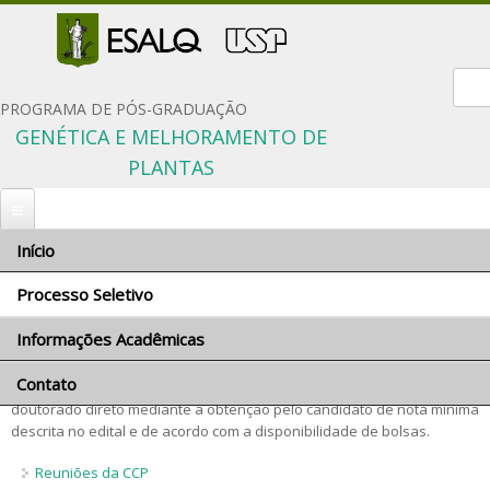
Form
PROGRAMA DE PÓS-GRADUAÇÃO
GENÉTICA E MELHORAMENTO DE
PLANTAS
Início
Você está aqui
Início
»
Processo Seletivo
» Número de vagas
Processo Seletivo
Número de vagas
Informações Acadêmicas
Inscrição
Para este processo seletivo, serão disponibilizadas no máximo 10
Documentação solicitada
Contato
Comissão Coordenadora
(dez) vagas de mestrado, 10 (dez) vagas de doutorado e/ou
Condições gerais
doutorado direto mediante a obtenção pelo candidato de nota mínima
Orientadores e linhas de pesquisa
descrita no edital e de acordo com a disponibilidade de bolsas.
Critérios de seleção
Disciplinas do programa
Reuniões da CCP
Políticas de Ações Afirmativas
Proficiência em língua inglesa