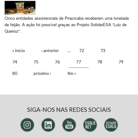
Cinco entidades assistenciais de Piracicaba receberam uma tonelada
de feijão. A ação foi possível graças ao Projeto SolidarESA “Luiz de
Queiroz".
PÁGINAS
« início
‹ anterior
…
72
73
74
75
76
77
78
79
80
próximo ›
fim »
SIGA-NOS NAS REDES SOCIAIS