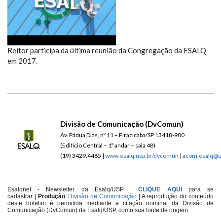
DA CONGREGAÇÃO DA ESALQ
Reitor participa da última reunião da Congregação da ESALQ
em 2017.
Divisão de Comunicação (DvComun)
Av. Pádua Dias, nº 11 – Piracicaba/SP 13418-900
(Edifício Central – 1º andar – sala 48)
(19) 3429.4485 |
www.esalq.usp.br/dvcomun
|
acom.esalq@u
Esalqnet - Newsletter da Esalq/USP |
CLIQUE AQUI
para se
cadastrar
|
Produção
:
Divisão de Comunicação
| A reprodução do conteúdo
deste boletim é permitida mediante a citação nominal da Divisão de
Comunicação (DvComun) da Esalq/USP, como sua fonte de origem.