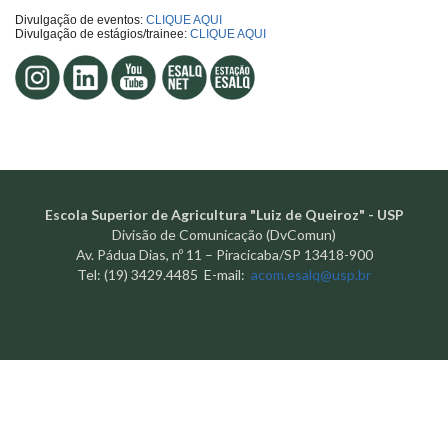
Divulgação de eventos:
CLIQUE AQUI
Divulgação de estágios/trainee:
CLIQUE AQUI
Escola Superior de Agricultura "Luiz de Queiroz" - USP
Divisão de Comunicação (DvComun)
Av. Pádua Dias, nº 11 – Piracicaba/SP 13418-900
Tel: (19) 3429.4485 E-mail:
acom.esalq@usp.br