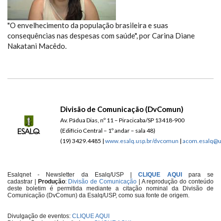
"O envelhecimento da população brasileira e suas
consequências nas despesas com saúde", por Carina Diane
Nakatani Macêdo.
Divisão de Comunicação (DvComun)
Av. Pádua Dias, nº 11 – Piracicaba/SP 13418-900
(Edifício Central – 1º andar – sala 48)
(19) 3429.4485 |
www.esalq.usp.br/dvcomun
|
acom.esalq@u
Esalqnet - Newsletter da Esalq/USP |
CLIQUE AQUI
para se
cadastrar
|
Produção
:
Divisão de Comunicação
| A reprodução do conteúdo
deste boletim é permitida mediante a citação nominal da Divisão de
Comunicação (DvComun) da Esalq/USP, como sua fonte de origem.
Divulgação de eventos:
CLIQUE AQUI