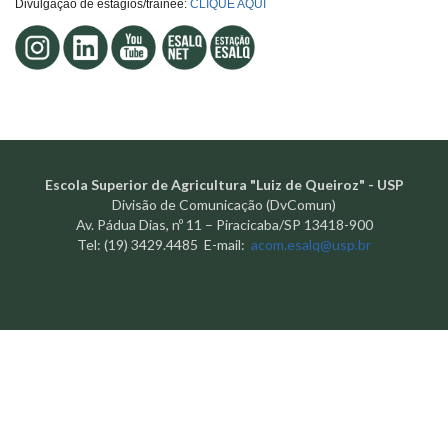
Divulgação de estágios/trainee:
CLIQUE AQUI
Escola Superior de Agricultura "Luiz de Queiroz" - USP
Divisão de Comunicação (DvComun)
Av. Pádua Dias, nº 11 – Piracicaba/SP 13418-900
Tel: (19) 3429.4485 E-mail:
acom.esalq@usp.br