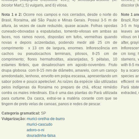
bicolor
Mart.); 5) vulgaris, and 6) vilosa.
discolor (
M
Nota 1 e 2:
Ocorre nos campos e nos cerrados, desde o norte do
Note 1 an
Brasil, Roraima, até São Paulo e Minas Gerais. Possui 3-5 m de
Brazil, Ro
altura, às vezes de caule reduzido, quase acaule. Folhas opostas
3-5 m hig
cuneado-obovadas a espatuladas, tomento-vilosas em ambas as
leaves ar
faces, nos ramos novos, dispostas em tufos, vermelhas quando
vilous on
novas e depois acizentadas, podendo medir até 25 cm de
after, gra
comprimento x 13 cm de largura, enormes. Inflorescência em
Infloresc
cachos ou pseudocachos terminais, pilosos, 8-25 cm de
cm long; h
comprimento; flores hermafroditas, alaranjadas, 5 pétalas, 10
stamens, 
estames férteis, que desabrocham em agosto-novembro. Fruto
with 8-5 m
drupa globosa com 8-15 mm de diâmetro, amarelo, com um caroço
by a scarce
arredondado, lenhoso, envolto em polpa escassa, apresentando um
species ar
sabor pobre e pouco apetecível. As raízes da espécie são utilizadas
efficient 
pelos indígenas da Roraima no preparo de chá, eficaz remédio
Pará state
contra os males intestinais. Ela é uma das plantas do Pará utilizada
extracted, 
para curtume. Da casca, extrai-se a matéria corante com que se
tingem de preto velas de canoas, panos e redes de pescar.
Categoria gramatical:
SP
Vulgarização:
murici-orelha-de-burro
murici-cascudo
adoro-o-ni
douradinha-falsa