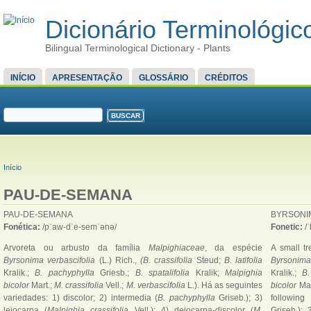
Dicionário Terminológico
Bilingual Terminological Dictionary - Plants
MENU PRINCIPAL
INÍCIO
APRESENTAÇÃO
GLOSSÁRIO
CRÉDITOS
FORMULÁRIO DE BUSCA
Buscar
VOCÊ ESTÁ AQUI
Início
PAU-DE-SEMANA
PAU-DE-SEMANA
BYRSONI
Fonética:
/pˈaw-dˈe-semˈənə/
Fonetic:
/
Arvoreta ou arbusto da família
Malpighiaceae
, da espécie
A small tr
Byrsonima verbascifolia
(L.) Rich.,
(B. crassifolia
Steud;
B. latifolia
Byrsonima
Kralik.;
B. pachyphylla
Griesb.;
B. spatalifolia
Kralik;
Malpighia
Kralik.;
B.
bicolor
Mart.;
M. crassifolia
Vell.;
M. verbascifolia
L.). Há as seguintes
bicolor
Mar
variedades: 1) discolor; 2) intermedia (
B. pachyphylla
Griseb.); 3)
following
leiocarpa (
Malpighia crassifolia
Vell.); 4) deiocarpa-discolor (
M.
Griseb.); 