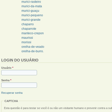
murici-rasteiro
murici-da-mata
murici-guaçu
murici-pequeno
murici-grande
chaparro
chaparrote
manteco-crepon
maurissi
morissi
orelha-de-veado
orelha-de-burro.
LOGIN DO USUÁRIO
Usuário
*
Senha
*
Recuperar senha
CAPTCHA
Esta questão é para testar se você é ou não um visitante humano e prevenir contra a s