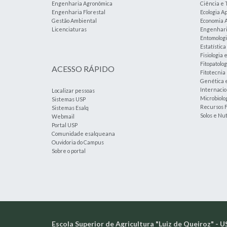
Engenharia Agronômica
Ciência e 
Engenharia Florestal
Ecologia A
Gestão Ambiental
Economia A
Licenciaturas
Engenharia
Entomolog
Estatístic
Fisiologia 
Fitopatolog
ACESSO RÁPIDO
Fitotecnia
Genética 
Internacio
Localizar pessoas
Microbiolog
Sistemas USP
Recursos F
Sistemas Esalq
Solos e Nu
Webmail
Portal USP
Comunidade esalqueana
Ouvidoria do Campus
Sobre o portal
Escola Superior de Agricultura "Luiz de Queiroz" - U