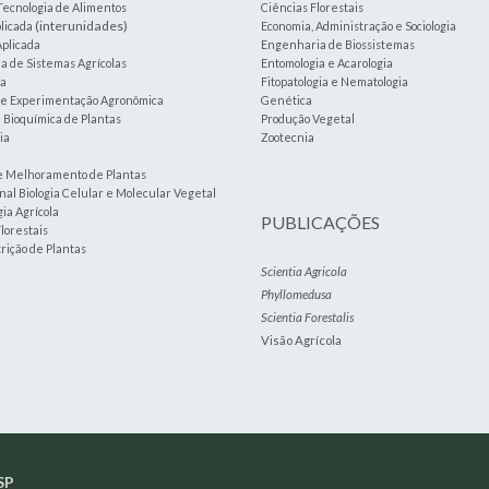
Tecnologia de Alimentos
Ciências Florestais
(interunidades)
plicada
Economia, Administração e Sociologia
plicada
Engenharia de Biossistemas
 de Sistemas Agrícolas
Entomologia e Acarologia
ia
Fitopatologia e Nematologia
a e Experimentação Agronômica
Genética
e Bioquímica de Plantas
Produção Vegetal
ia
Zootecnia
e Melhoramento de Plantas
nal Biologia Celular e Molecular Vegetal
ia Agrícola
PUBLICAÇÕES
lorestais
trição de Plantas
Scientia Agricola
Phyllomedusa
Scientia Forestalis
Visão Agrícola
SP