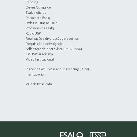
Clipping
Dever Cumprido
Esalq notícias
Papo com a Esalq
Podcast Estação Esalq
Profissões na Esalq
Rádio USP
Realização e divulgação de eventos
Requisição de divulgação
Solicitação de entrevista (IMPRENSA)
TV USP Piracicaba
Vídeo Institucional
Plano de Comunicação e Marketing (PCM)
Institucional
Vale do Piracicaba