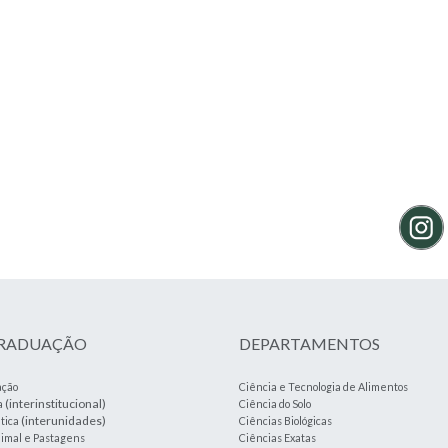
GRADUAÇÃO
DEPARTAMENTOS
ação
Ciência e Tecnologia de Alimentos
(interinstitucional)
a
Ciência do Solo
(interunidades)
tica
Ciências Biológicas
imal e Pastagens
Ciências Exatas