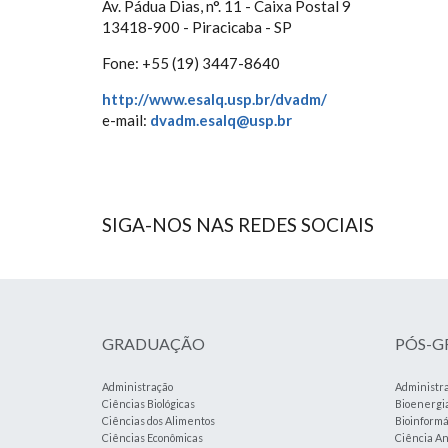
Av. Pádua Dias, n°. 11 - Caixa Postal 9
13418-900 - Piracicaba - SP
Fone: +55 (19) 3447-8640
http://www.esalq.usp.br/dvadm/
e-mail:
dvadm.esalq@usp.br
SIGA-NOS NAS REDES SOCIAIS
GRADUAÇÃO
PÓS-
Administração
Administr
Ciências Biológicas
Bioenergi
Ciências dos Alimentos
Bioinformá
Ciências Econômicas
Ciência An