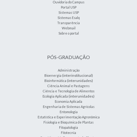
Ouvidoria do Campus
Portal USP
Sistemas USP
Sistemas Esalq
Transparência
Webmail
Sobre o portal
PÓS-GRADUAÇÃO
Administração
(interinstitucional)
Bioenergia
(interunidades)
Bioinformática
Ciência Animal e Pastagens
Ciência e Tecnologia de Alimentos
(interunidades)
Ecologia Aplicada
Economia Aplicada
Engenharia de Sistemas Agrícolas
Entomologia
Estatística e Experimentação Agronômica
Fisiologia e Bioquímica de Plantas
Fitopatologia
Fitotecnia