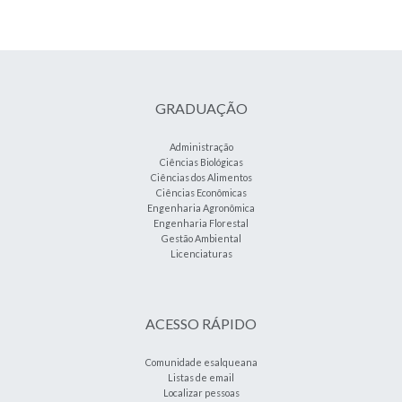
GRADUAÇÃO
Administração
Ciências Biológicas
Ciências dos Alimentos
Ciências Econômicas
Engenharia Agronômica
Engenharia Florestal
Gestão Ambiental
Licenciaturas
ACESSO RÁPIDO
Comunidade esalqueana
Listas de email
Localizar pessoas