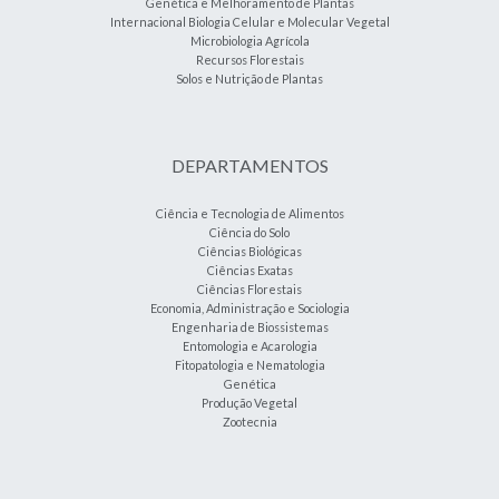
Genética e Melhoramento de Plantas
Internacional Biologia Celular e Molecular Vegetal
Microbiologia Agrícola
Recursos Florestais
Solos e Nutrição de Plantas
DEPARTAMENTOS
Ciência e Tecnologia de Alimentos
Ciência do Solo
Ciências Biológicas
Ciências Exatas
Ciências Florestais
Economia, Administração e Sociologia
Engenharia de Biossistemas
Entomologia e Acarologia
Fitopatologia e Nematologia
Genética
Produção Vegetal
Zootecnia