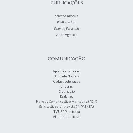
PUBLICAÇÕES
Scientia Agricola
Phyllomedusa
Scientia Forestalis
Visão Agrícola
COMUNICAÇÃO
Aplicativo Esalqnet
Banco de Notícias
Cadastro de vagas
Clipping
Divulgação
Esalqnet
Plano de Comunicação e Marketing (PCM)
Solicitação de entrevista (IMPRENSA)
TV USP Piracicaba
Vídeo Institucional