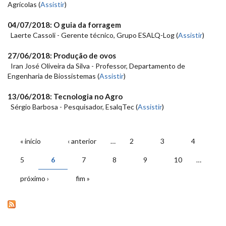
Agrícolas (
Assistir
)
04/07/2018
: O guia da forragem
Laerte Cassoli - Gerente técnico, Grupo ESALQ-Log (
Assistir
)
27/06/2018
: Produção de ovos
Iran José Oliveira da Silva - Professor, Departamento de
Engenharia de Biossistemas (
Assistir
)
13/06/2018
: Tecnologia no Agro
Sérgio Barbosa - Pesquisador, EsalqTec (
Assistir
)
PÁGINAS
« início
‹ anterior
…
2
3
4
5
6
7
8
9
10
…
próximo ›
fim »