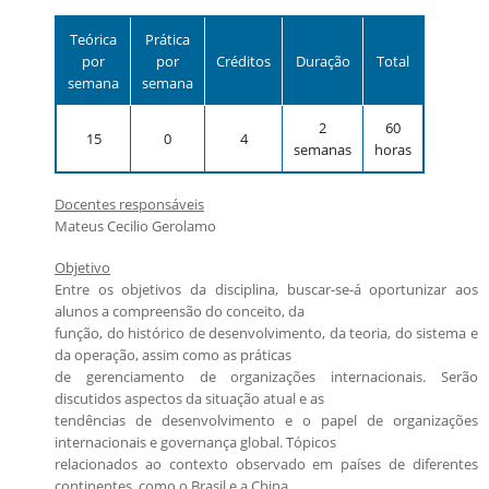
Candidatos estrangeiros
Regimentos e regulamentos
Teórica
Prática
Bolsas
por
por
Créditos
Duração
Total
semana
semana
Inscrições recebidas
Exames e arguições
2
60
15
0
4
semanas
horas
Resultado da seleção
Docentes responsáveis
Mateus Cecilio Gerolamo
Objetivo
Entre os objetivos da disciplina, buscar-se-á oportunizar aos
alunos a compreensão do conceito, da
função, do histórico de desenvolvimento, da teoria, do sistema e
da operação, assim como as práticas
de gerenciamento de organizações internacionais. Serão
discutidos aspectos da situação atual e as
tendências de desenvolvimento e o papel de organizações
internacionais e governança global. Tópicos
relacionados ao contexto observado em países de diferentes
continentes, como o Brasil e a China,