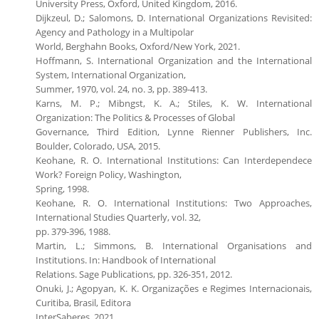
University Press, Oxford, United Kingdom, 2016.
Dijkzeul, D.; Salomons, D. International Organizations Revisited:
Agency and Pathology in a Multipolar
World, Berghahn Books, Oxford/New York, 2021.
Hoffmann, S. International Organization and the International
System, International Organization,
Summer, 1970, vol. 24, no. 3, pp. 389-413.
Karns, M. P.; Mibngst, K. A.; Stiles, K. W. International
Organization: The Politics & Processes of Global
Governance, Third Edition, Lynne Rienner Publishers, Inc.
Boulder, Colorado, USA, 2015.
Keohane, R. O. International Institutions: Can Interdependece
Work? Foreign Policy, Washington,
Spring, 1998.
Keohane, R. O. International Institutions: Two Approaches,
International Studies Quarterly, vol. 32,
pp. 379-396, 1988.
Martin, L.; Simmons, B. International Organisations and
Institutions. In: Handbook of International
Relations. Sage Publications, pp. 326-351, 2012.
Onuki, J.; Agopyan, K. K. Organizações e Regimes Internacionais,
Curitiba, Brasil, Editora
InterSaberes, 2021.