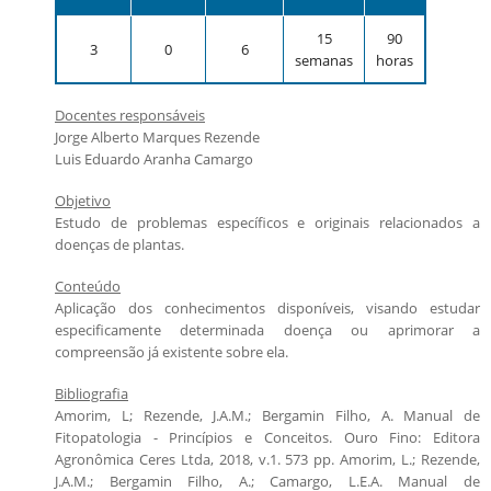
Candidatos estrangeiros
Regimentos e regulamentos
15
90
3
0
6
Bolsas
semanas
horas
Inscrições recebidas
Docentes responsáveis
Exames e arguições
Jorge Alberto Marques Rezende
Resultado da seleção
Luis Eduardo Aranha Camargo
Objetivo
Estudo de problemas específicos e originais relacionados a
doenças de plantas.
Conteúdo
Aplicação dos conhecimentos disponíveis, visando estudar
especificamente determinada doença ou aprimorar a
compreensão já existente sobre ela.
Bibliografia
Amorim, L; Rezende, J.A.M.; Bergamin Filho, A. Manual de
Fitopatologia - Princípios e Conceitos. Ouro Fino: Editora
Agronômica Ceres Ltda, 2018, v.1. 573 pp. Amorim, L.; Rezende,
J.A.M.; Bergamin Filho, A.; Camargo, L.E.A. Manual de