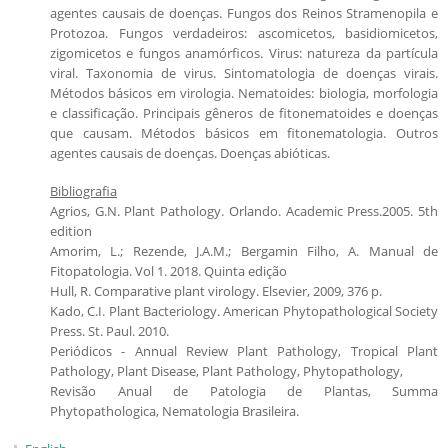
agentes causais de doenças. Fungos dos Reinos Stramenopila e
Protozoa. Fungos verdadeiros: ascomicetos, basidiomicetos,
zigomicetos e fungos anamórficos. Virus: natureza da partícula
viral. Taxonomia de virus. Sintomatologia de doenças virais.
Métodos básicos em virologia. Nematoides: biologia, morfologia
e classificação. Principais gêneros de fitonematoides e doenças
que causam. Métodos básicos em fitonematologia. Outros
agentes causais de doenças. Doenças abióticas.
Bibliografia
Agrios, G.N. Plant Pathology. Orlando. Academic Press.2005. 5th
edition
Amorim, L.; Rezende, J.A.M.; Bergamin Filho, A. Manual de
Fitopatologia. Vol 1. 2018. Quinta edição
Hull, R. Comparative plant virology. Elsevier, 2009, 376 p.
Kado, C.I. Plant Bacteriology. American Phytopathological Society
Press. St. Paul. 2010.
Periódicos - Annual Review Plant Pathology, Tropical Plant
Pathology, Plant Disease, Plant Pathology, Phytopathology,
Revisão Anual de Patologia de Plantas, Summa
Phytopathologica, Nematologia Brasileira.