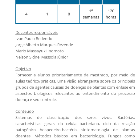
Candidatos estrangeiros
Regimentos e regulamentos
15
120
4
1
8
Bolsas
semanas
horas
Inscrições recebidas
Docentes responsáveis
Exames e arguições
Ivan Paulo Bedendo
Resultado da seleção
Jorge Alberto Marques Rezende
Mario Massayuki Inomoto
Nelson Sidnei Massola Júnior
Objetivo
Fornecer a alunos prioritariamente de mestrado, por meio de
aulas teórico/práticas, uma visão abrangente sobre os principais
grupos de agentes causais de doenças de plantas com ênfase em
aspectos biológicos relevantes ao entendimento do processo
doença e seu controle.
Conteúdo
Sistemas de classificação dos seres vivos. Bactérias:
características gerais da célula bacteriana, ciclo da relação
patogênica hospedeiro-bactéria, sintomatologia de plantas
doentes. Métodos básicos em bacteriologia. Fungos como