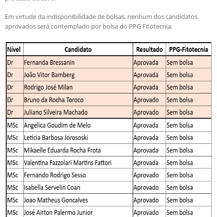
Candidatos estrangeiros
Regimentos e regulamentos
Em virtude da indisponibilidade de bolsas, nenhum dos candidatos
Bolsas
aprovados será contemplado por bolsa do PPG Fitotecnia.
Inscrições recebidas
Exames e arguições
Resultado da seleção