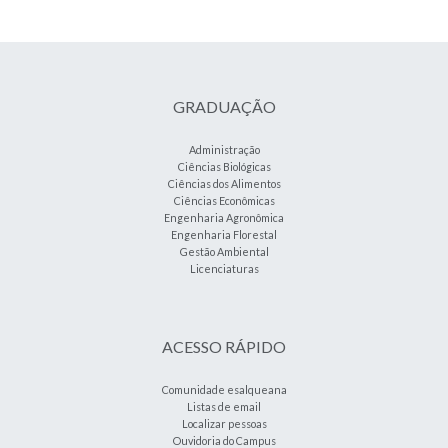
GRADUAÇÃO
Administração
Ciências Biológicas
Ciências dos Alimentos
Ciências Econômicas
Engenharia Agronômica
Engenharia Florestal
Gestão Ambiental
Licenciaturas
ACESSO RÁPIDO
Comunidade esalqueana
Listas de email
Localizar pessoas
Ouvidoria do Campus