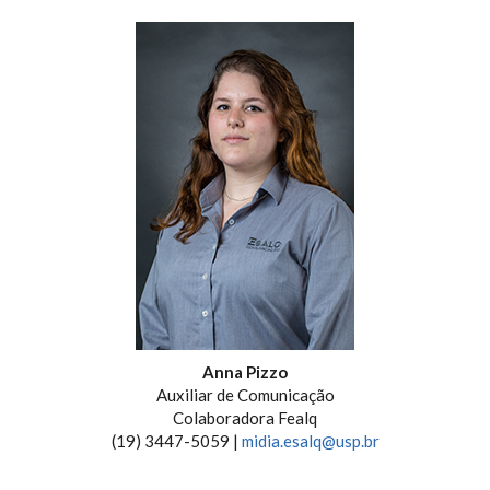
Anna Pizzo
Auxiliar de Comunicação
Colaboradora Fealq
(19) 3447-5059 |
midia.esalq@usp.br