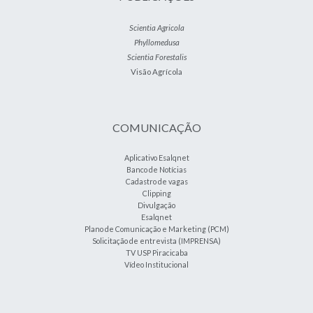
Scientia Agricola
Phyllomedusa
Scientia Forestalis
Visão Agrícola
COMUNICAÇÃO
Aplicativo Esalqnet
Banco de Notícias
Cadastro de vagas
Clipping
Divulgação
Esalqnet
Plano de Comunicação e Marketing (PCM)
Solicitação de entrevista (IMPRENSA)
TV USP Piracicaba
Vídeo Institucional