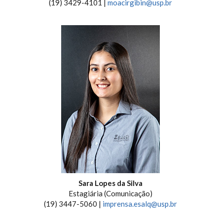
(19) 3429-4101 |
moacirgibin@usp.br
Sara Lopes da Silva
Estagiária (Comunicação)
(19) 3447-5060 |
imprensa.esalq@usp.br