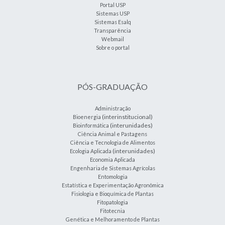
Portal USP
Sistemas USP
Sistemas Esalq
Transparência
Webmail
Sobre o portal
PÓS-GRADUAÇÃO
Administração
(interinstitucional)
Bioenergia
(interunidades)
Bioinformática
Ciência Animal e Pastagens
Ciência e Tecnologia de Alimentos
(interunidades)
Ecologia Aplicada
Economia Aplicada
Engenharia de Sistemas Agrícolas
Entomologia
Estatística e Experimentação Agronômica
Fisiologia e Bioquímica de Plantas
Fitopatologia
Fitotecnia
Genética e Melhoramento de Plantas