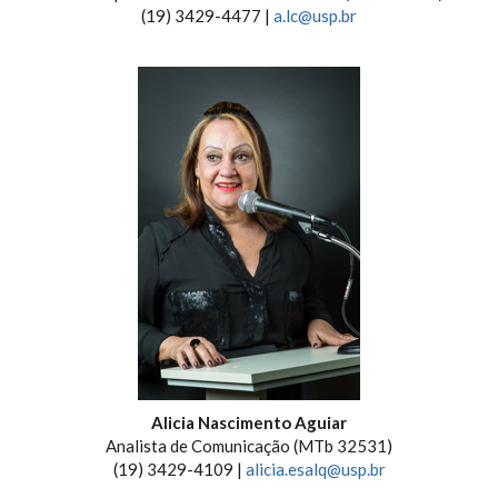
(19) 3429-4477 |
a.lc@usp.br
Alicia Nascimento Aguiar
Analista de Comunicação (MTb 32531)
(19) 3429-4109 |
alicia.esalq@usp.br