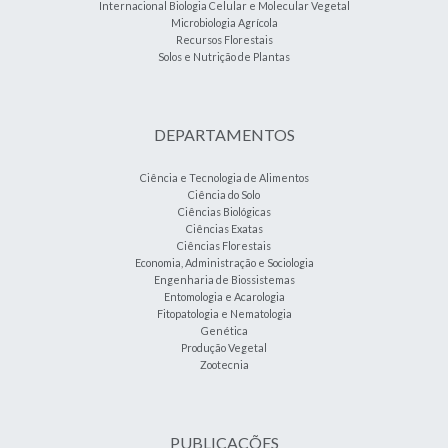
Internacional Biologia Celular e Molecular Vegetal
Microbiologia Agrícola
Recursos Florestais
Solos e Nutrição de Plantas
DEPARTAMENTOS
Ciência e Tecnologia de Alimentos
Ciência do Solo
Ciências Biológicas
Ciências Exatas
Ciências Florestais
Economia, Administração e Sociologia
Engenharia de Biossistemas
Entomologia e Acarologia
Fitopatologia e Nematologia
Genética
Produção Vegetal
Zootecnia
PUBLICAÇÕES