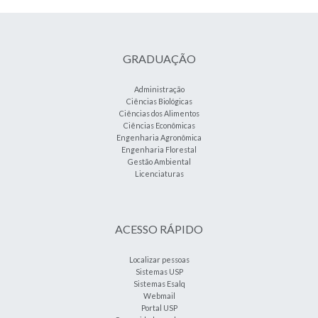
GRADUAÇÃO
Administração
Ciências Biológicas
Ciências dos Alimentos
Ciências Econômicas
Engenharia Agronômica
Engenharia Florestal
Gestão Ambiental
Licenciaturas
ACESSO RÁPIDO
Localizar pessoas
Sistemas USP
Sistemas Esalq
Webmail
Portal USP