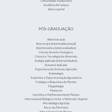
Comunidade esalqueana
Ouvidoria do Campus
Sobre o portal
PÓS-GRADUAÇÃO
Administração
(interinstitucional)
Bioenergia
(interunidades)
Bioinformática
Ciência Animal e Pastagens
Ciência e Tecnologia de Alimentos
(interunidades)
Ecologia Aplicada
Economia Aplicada
Engenharia de Sistemas Agrícolas
Entomologia
Estatística e Experimentação Agronômica
Fisiologia e Bioquímica de Plantas
Fitopatologia
Fitotecnia
Genética e Melhoramento de Plantas
Internacional Biologia Celular e Molecular Vegetal
Microbiologia Agrícola
Recursos Florestais
Solos e Nutrição de Plantas